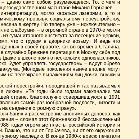
а – давно само собою разумеющееся. То, с чем и
общегосударственном масштабе Михаил Горбачев.
нтерпретации), могло караться лагерями, а то и
ическому прорыву, социальному переустройству,
есена в жертву. Но теперь уже – исключительно –
к не слабоумия – в огромной стране в 1970-е могли
ь из гуманитарного института за посещение церкви,
м», что с трудом в дворники возьмут. И ведь что
жденных в своей правоте, как во времена Сталина.
не случайно Брежнев перетащил в Москву себе под
ов (даже в школе помню нескольких одноклассников,
рка будет управлять государством» – вдруг обрело
 вакуума. (Молодые поколения нынче вполне могут
им на телеэкране выражениям лиц дочки, внучки и
вской перестройки, породившей и так называемых
е лихие»: «Те годы были годами вакханалии так
шей стране, благополучно совершившуюся в 1991
вления самой разнообразной подлости, низости и
ь на съедение огромную страну».
ах и банях и рассмотрение анонимных доносов, как
авления – сломал этот брежневский бессмысленный
988 годах огромные пласты российской истории и
. Важно, что ни от Горбачева, ни от его окружения
турному наследию. В конце 1980-х вовсю печатали