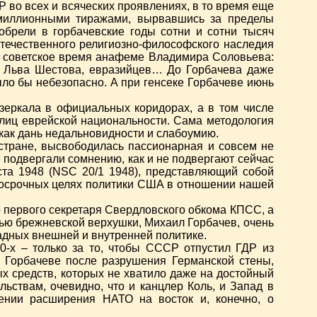
 во всех и всяческих проявлениях, в то время еще
 миллионными тиражами, вырвавшись за пределы
брели в горбачевские годы сотни и сотни тысяч
отечественного религиозно-философского наследия
 в советское время анафеме Владимира Соловьева:
, Льва Шестова, евразийцев… До Горбачева даже
ло бы небезопасно. А при генсеке Горбачеве июнь
зеркала в официальных коридорах, а в том числе
 лиц еврейской национальности. Сама методология
 как дань недальновидности и слабоумию.
стране, высвободилась пассионарная и совсем не
 подвергали сомнению, как и не подвергают сейчас
та 1948 (NSC 20/1 1948), представляющий собой
госрочных целях политики США в отношении нашей
о первого секретаря Свердловского обкома КПСС, а
ью брежневской верхушки, Михаил Горбачев, очень
ладных внешней и внутренней политике.
-х – только за то, чтобы СССР отпустил ГДР из
и Горбачеве после разрушения Германской стены,
х средств, которых не хватило даже на достойный
ьствам, очевидно, что и канцлер Коль, и Запад в
ении расширения НАТО на восток и, конечно, о