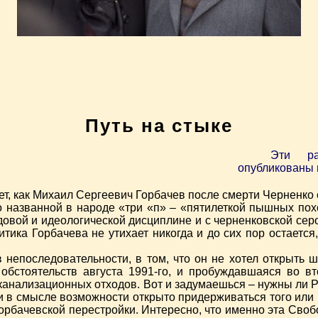
Путь на стыке
Эти ра
опубликованы 
лет, как Михаил Сергеевич Горбачев после смерти Черненк
но названной в народе «три «п» – «пятилеткой пышных по
вой и идеологической дисциплине и с черненковской серой 
итика Горбачева не утихает никогда и до сих пор остаетс
 непоследовательности, в том, что он не хотел открыть
обстоятельств августа 1991-го, и пробуждавшаяся во в
анализационных отходов. Вот и задумаешься – нужны ли Р
ти в смысле возможности открыто придерживаться того или
горбачевской перестройки. Интересно, что именно эта Своб