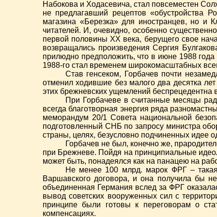
Набокова и Ходасевича, стал повсеместен Сол
не предлагавший рецептов «обустройства Р
магазина «Березка» для иностранцев, но и 
читателей. И, очевидно, особенно существенн
первой половины XX века, берущего свое нача
возвращались произведения Сергия Булгаков
прилюдно предположить, что в июне 1988 года
1988-го стал временем широкомасштабных все
Став генсеком, Горбачев почти незаме
отменил ходившие без малого два десятка лет
этих брежневских ущемлений беспрецедентна в 
При Горбачеве в считанные месяцы рад
всегда благотворная энергия ряда разномастны
меморандум 20/1 Совета национальной безоп
подготовленный СНБ по запросу министра обо
страны, целях, безусловно подчиненных идее о
Горбачев не был, конечно же, прародите
при Брежневе. Пойдя на принципиальные идеол
может быть, понадеялся как на панацею на раб
Не менее 100 млрд. марок ФРГ – такая
Варшавского договора, и она получила бы не
объединенная Германия вслед за ФРГ оказалас
вывод советских вооруженных сил с территори
принципе были готовы к переговорам о ста
компенсациях.