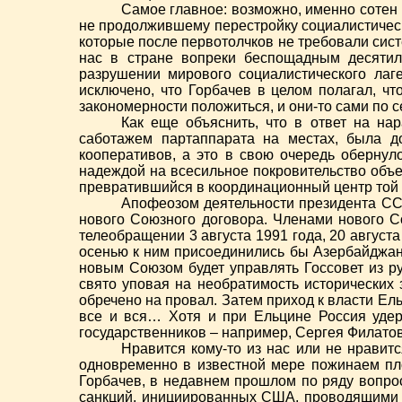
Самое главное: возможно, именно сотен
не продолжившему перестройку социалистическ
которые после первотолчков не требовали сист
нас в стране вопреки беспощадным десятил
разрушении мирового социалистического ла
исключено, что Горбачев в целом полагал, ч
закономерности положиться, и они-то сами по 
Как еще объяснить, что в ответ на на
саботажем партаппарата на местах, была д
кооперативов, а это в свою очередь обернул
надеждой на всесильное покровительство объ
превратившийся в координационный центр той 
Апофеозом деятельности президента ССС
нового Союзного договора. Членами нового С
телеобращении 3 августа 1991 года, 20 август
осенью к ним присоединились бы Азербайджан
новым Союзом будет управлять Госсовет из р
свято уповая на необратимость исторических
обречено на провал. Затем приход к власти 
все и вся… Хотя и при Ельцине Россия удер
государственников – например, Сергея Филатов
Нравится кому-то из нас или не нравит
одновременно в известной мере пожинаем пл
Горбачев, в недавнем прошлом по ряду вопро
санкций, инициированных США, проводящими в