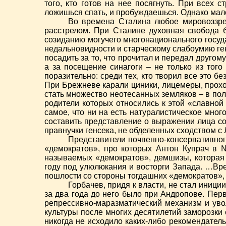
того, кто готов на нее посягнуть. При всех
ложишься спать, и пробуждаешься. Однако мало
Во времена Сталина любое мировоззрени
расстрелом. При Сталине духовная свобода 
созиданию могучего многонационального госуд
недальновидности и старческому слабоумию генс
посадить за то, что прочитал и передал другом
а за посещение синагоги – не только из того
поразительно: среди тех, кто творил все это 
При Брежневе карали циники, лицемеры, прохо
стать множество неотесанных земляков – в пол
родители которых относились к этой «славной
самое, что ни на есть натуралистическое мно
составить представление о выражении лица со
правнучки генсека, не обделенных сходством с
Представители почвенно-консервативног
«демократов», про которых Антон Купрач в 
называемых «демократов», демшизы, которая
году под улюлюкания и восторги Запада. …Вр
пошлости со стороны тогдашних «демократов», 
Горбачев, придя к власти, не стал иниц
за два года до него было при Андропове. Пер
репрессивно-маразматический механизм и уво
культуры после многих десятилетий заморозки с
никогда не исходило каких-либо рекомендател