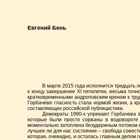
Евгений Бень
В марте 2015 года исполнится тридцать 
к концу завершение XI пятилетки, весьма точ
кратковременными андроповским креном к трудо
Горбачеве гласность стала нормой жизни, а кр
составляющих российской публицистики.
Демократы 1990-х упрекают Горбачева в
которые были просто сорваны в водовороте 
моментально затоплена безудержным потоком к
лучшее ли для нас состояние – свобода совес
которая, очевидно, и осталась главным делом 