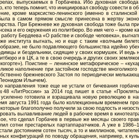
 стрелах, выпускаемых в Горбачева. Ибо духовная свобод
, кто теперь помнит, что инициировал свободу совести в 
е, кроме марксистко-ленинского (именно в сталинской и
была в самом прямом смысле принесена в жертву эконом
арства. При Брежневе же духовная свобода тоже была прин
ека и его окружения из политбюро. Во имя чего – кроме ка
у работу Бердяева «О рабстве и свободе человека», выгнат
 же института выгнать, но и еще с таким «волчьим билето
безобразие, не было подавляющего большинства идейно убе
димцы и бездельники, сидящие у своих кормушек. И ведь 
итбюро и в ЦК, а те в свою очередь и других своих земляк
 когорте»). Поистине – ленинское метафорическое – «куха
голикое наполнение при застойном господстве многоликого
бственно брежневского Застоя по периодически мелькающ
 Леонидом Ильичем).
о направления тоже еще не устали от бичевания горбаче
№48 «ЛитРоссии» за 2014 год пишет в статье «Прокляты
 усиленно готовила и взращивала новую революцию в на
емя августа 1991 года было коллекционным временем проя
которые благополучно получили за свою подлость и низост
иировать вылавливание людей в рабочее время в кинотеатр
вое, что сделал Горбачев в первые же месяцы своего пр
лил сотни престарелых партаппаратчиков. А уже в 1986–1
тали достоянием сотен тысяч, а то и миллионов, читателей
ьных конфигураций по поводу обращения, например, к куль