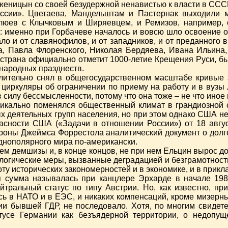
женицын со своей безудержной ненавистью к власти в СССР
оссии». Цветаева, Мандельштам и Пастернак выходили
Клюев с Клычковым и Ширяевцем, и Ремизов, например, о
о: именно при Горбачеве началось и вовсю шло освоение 
ло и от славянофилов, и от западников, и от преданного
а, Павла Флоренского, Николая Бердяева, Ивана Ильина
 страна официально отметит 1000-летие Крещения Руси, бы
народных празднеств.
длительно снял в общегосударственном масштабе кривые 
 циркуляры об ограничении по приему на работу и в вузы
силу бессмысленности, потому что она тоже – не что иное
икально поменялся общественный климат в грандиозной 
х деятельных групп населения, но при этом однако США не
асности США («Задачи в отношении России») от 18 авгус
роны Джеймса Форрестола аналитический документ о дол
днополярного мира по-американски.
лем демшизы и, в конце концов, не при нем Ельцин вырос д
огические меры, вызванные деградацией и безграмотност
оту исторических закономерностей и в экономике, и в прик
 сумма называлась при канцлере Эрхарде в начале 1980
йтральный статус по типу Австрии. Но, как известно, пр
ь в НАТО и в ЕЭС, и никаких компенсаций, кроме мизерны
и бывшей ГДР, не последовало. Хотя, по многим свидетел
тусе Германии как безъядерной территории, о недопущ