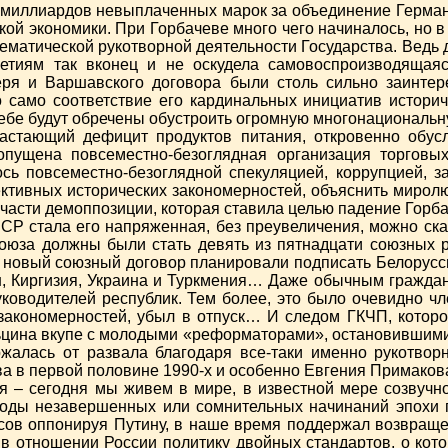
 миллиардов невыплаченных марок за объединение Германии
ой экономики. При Горбачеве много чего начиналось, но в
ематической рукотворной деятельности Государства. Ведь 
етиям так вконец и не оскудела самовоспроизводящаяс
геря и Варшавского договора были столь сильно заинт
то само соответствие его кардинальных инициатив истори
себе будут обречены обустроить огромную многонациональн
растающий дефицит продуктов питания, откровенно обус
опущена повсеместно-безоглядная организация торговы
ось повсеместно-безоглядной спекуляцией, коррупцией, 
ективных исторических закономерностей, объяснить мирол
части демоппозиции, которая ставила целью падение Горб
Р стала его напряженная, без преувеличения, можно сказ
оюза должны были стать девять из пятнадцати союзных 
а новый союзный договор планировали подписать Белорусси
, Киргизия, Украина и Туркмения… Даже обычным граждана
уководителей республик. Тем более, это было очевидно ч
 закономерностей, убыл в отпуск… И следом ГКЧП, котор
Ельцина вкупе с молодыми «реформаторами», остановившим
жалась от развала благодаря все-таки именно рукотво
а в первой половине 1990-х и особенно Евгения Примакова
ся – сегодня мы живем в мире, в известной мере созвуч
оды незавершенных или сомнительных начинаний эпохи пе
сов оппонируя Путину, в наше время поддержал возвраще
 отношении России политику двойных стандартов, о кото