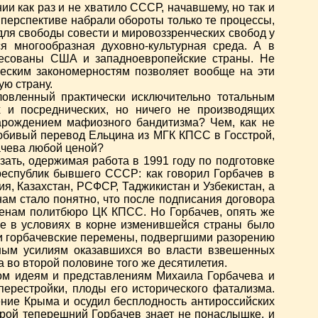
 как раз и не хватило СССР, начавшему, но так и
 перспективе набрали обороты только те процессы,
для свободы совести и мировоззренческих свобод у
я многообразная духовно-культурная среда. А в
ересованы США и западноевропейские страны. Не
ческим закономерностям позволяет вообще на эти
ую страну.
ловленный практически исключительно тотальным
х и посреднических, но ничего не производящих
зарождением мафиозного бандитизма? Чем, как не
юбивый перевод Ельцина из МГК КПСС в Госстрой,
ачева любой ценой?
ать, одержимая работа в 1991 году по подготовке
республик бывшего СССР: как говорил Горбачев в
я, Казахстан, РСФСР, Таджикистан и Узбекистан, а
м стало понятно, что после подписания договора
ленам политбюро ЦК КПСС. Но Горбачев, опять же
ое в условиях в корне изменившейся страны было
и горбачевские перемены, подвергшими разорению
рным усилиям оказавшихся во власти взвешенных
 во второй половине того же десятилетия.
ном идеям и представлениям Михаила Горбачева и
рестройки, плоды его исторического фатализма.
ние Крыма и осудил бесплодность антироссийских
рой теперешний Горбачев знает не понаслышке, и