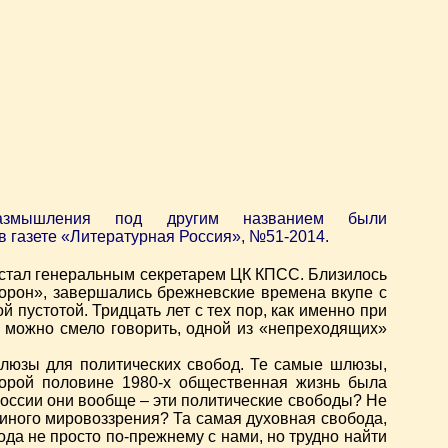
змышления под другим названием были
в газете «Литературная Россия», №51-2014.
о стал генеральным секретарем ЦК КПСС. Близилось
хорон», завершались брежневские времена вкупе с
пустотой. Тридцать лет с тех пор, как именно при
я, можно смело говорить, одной из «непреходящих»
 шлюзы для политических свобод. Те самые шлюзы,
торой половине 1980-х общественная жизнь была
оссии они вообще – эти политические свободы? Не
 иного мировоззрения? Та самая духовная свобода,
ода не просто по-прежнему с нами, но трудно найти