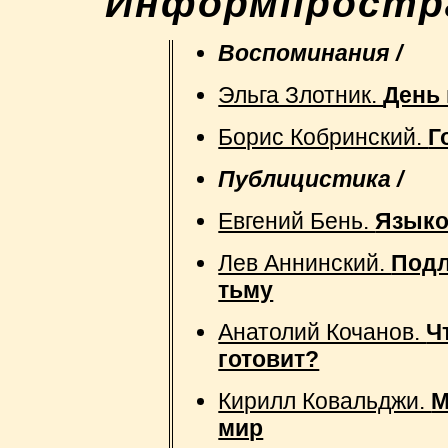
"Информпростра
Воспоминания /
Эльга Злотник.
День
Борис Кобринский.
Г
Публицистика /
Евгений Бень.
Языко
Лев Аннинский.
Подл
тьму
Анатолий Кочанов.
Ч
готовит?
Кирилл Ковальджи.
М
мир