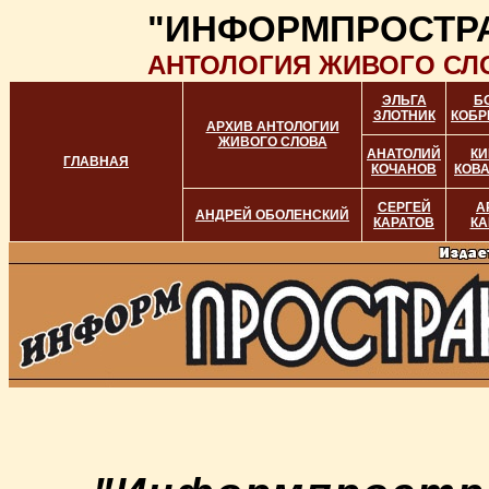
"ИНФОРМПРОСТР
АНТОЛОГИЯ ЖИВОГО СЛ
ЭЛЬГА
Б
ЗЛОТНИК
КОБР
АРХИВ АНТОЛОГИИ
ЖИВОГО СЛОВА
АНАТОЛИЙ
КИ
ГЛАВНАЯ
КОЧАНОВ
КОВ
СЕРГЕЙ
А
АНДРЕЙ ОБОЛЕНСКИЙ
КАРАТОВ
КА