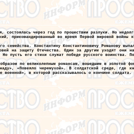
я, состоялась через год по прошествии разлуки. Но недолг
кий, прикомандированный во время Первой мировой войны к
ого семейства. Константину Константиновичу Романову выпа
овей на защиту Отечества. Один за другим уходят они на
 Но пусть его стихи служат победе русского воинства. По
 образом по великолепным романсам, вошедшим в золотой фо
наду», «Повеяло черемухой». В солдатской среде, где кн
це военной», в которой рассказывалось о кончине солдата.