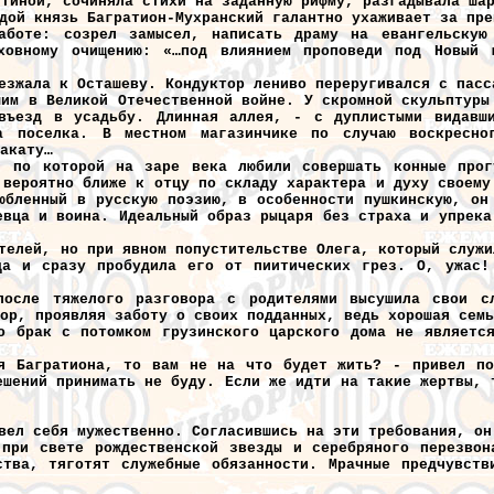
стиной, сочиняла стихи на заданную рифму, разгадывала ша
дой князь Багратион-Мухранский галантно ухаживает за пре
аботе: созрел замысел, написать драму на евангельскую
уховному очищению: «…под влиянием проповеди под Новый
езжала к Осташеву. Кондуктор лениво переругивался с пасс
шим в Великой Отечественной войне. У скромной скульптуры
въезд в усадьбу. Длинная аллея, - с дуплистыми видавши
а поселка. В местном магазинчике по случаю воскресно
акату…
, по которой на заре века любили совершать конные прог
 вероятно ближе к отцу по складу характера и духу своему
юбленный в русскую поэзию, в особенности пушкинскую, он
евца и воина. Идеальный образ рыцаря без страха и упрека
телей, но при явном попустительстве Олега, который служи
ца и сразу пробудила его от пиитических грез. О, ужас!
осле тяжелого разговора с родителями высушила свои сл
ор, проявляя заботу о своих подданных, ведь хорошая семь
о брак с потомком грузинского царского дома не является
я Багратиона, то вам не на что будет жить? - привел по
ешений принимать не буду. Если же идти на такие жертвы, 
вел себя мужественно. Согласившись на эти требования, он
 при свете рождественской звезды и серебряного перезвон
ства, тяготят служебные обязанности. Мрачные предчувств