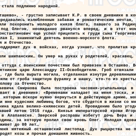
 стала подлинно народной.
ташево», - грустно записывает К.Р. в своем дневнике в ко
предавались излюбленным забавам и романтическим мечтам,
или похоронить молодого князя Олега, павшего за Родин
 под Олегом, неожиданно рванулся вперед, и в этот мо
онстантинович еще успел прицепить к груди сына Георгиев
лая I, знаменитый деятель военно-морского флота.
я и Отечество.
оддержит дух в войсках, когда узнают, что пролитая кр
или шампанским… Он умер на руках у родителей, красавец,
 оттуда с воинскими почестями был привезен в Осташево. В
ятником царю Александру II–Освободителю. Гроб отвязали
, где была вырыта могила, отделанная изнутри деревянными
пили от гроба защитную фуражку и шашку, кто-то из кресть
олову за Отечество.
аевича Смирнова была построена часовня-усыпальница в
ывает в дневнике: «Временами нападает на меня тоска, и
, которым вскоре нужно вернуться в действующую армию, мо
и мне кудесник любимец богов, что сбудется в жизни со мн
чина ждала велико-княжеских детей. Провидению было угод
авшей летом 1915 года. Князья императорской крови Игор
 в Алапаевске. Зверской расправы избегут дочь Вера и 
одины, за которую пролил свою кровь Олег. Молодая вдов
живет до 80 лет…
еня мятежный осташевский листопад. Дух рыцарства не п
родят козы и прочая домашняя живность.