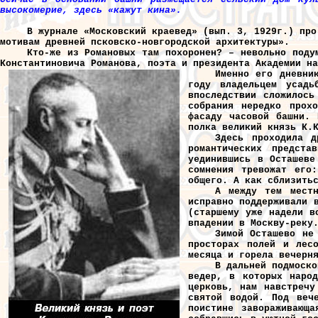
высокомерие, здесь «кажут кина».
В журнале «Московский краевед» (вып. 3, 1929г.) про
мотивам древней псковско-новгородской архитектуры».
Кто-же из Романовых там похоронен? – невольно поду
Константиновича Романова, поэта и президента Академии на
Именно его дневни
году владельцем усадь
впоследствии сложилось
собрания нередко прох
фасаду часовой башни. 
полка великий князь К.
Здесь проходила д
романтических предст
уединившись в Осташеве
сомнения тревожат его
общего. А как сблизить
А между тем местн
исправно поддерживали 
(старшему уже надели в
впадении в Москву-реку
Зимой Осташево не
просторах полей и лес
месяца и горела вечерн
В дальней подмоско
ведер, в которых наро
церковь, нам навстречу
святой водой. Под веч
поистине завораживающ