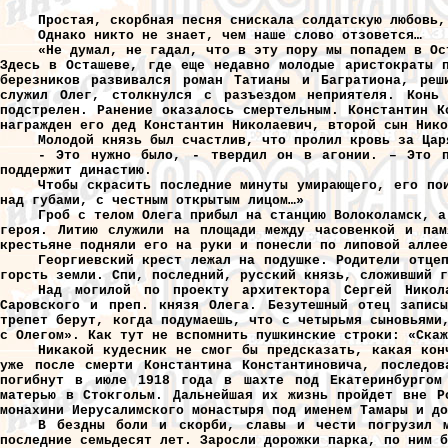
Простая, скорбная песня снискала солдатскую любовь,
Однако никто не знает, чем наше слово отзовется…
«Не думал, не гадал, что в эту пору мы попадем в Ос
Здесь в Осташеве, где еще недавно молодые аристократы 
березников развивался роман Татианы и Багратиона, реш
служил Олег, столкнулся с разъездом неприятеля. Конь
подстрелен. Ранение оказалось смертельным. Константин К
награжден его дед Константин Николаевич, второй сын Нико
Молодой князь был счастлив, что пролил кровь за Цар
- Это нужно было, - твердил он в агонии. – Это п
поддержит династию.
Чтобы скрасить последние минуты умирающего, его по
над губами, с честным открытым лицом…»
Гроб с телом Олега прибыл на станцию Волоколамск, а
героя. Литию служили на площади между часовенкой и пам
крестьяне подняли его на руки и понесли по липовой аллее
Георгиевский крест лежал на подушке. Родители отце
горсть земли. Спи, последний, русский князь, сложивший г
Над могилой по проекту архитектора Сергей Никол
Саровского и преп. князя Олега. Безутешный отец запис
трепет берут, когда подумаешь, что с четырьмя сыновьями
с Олегом». Как тут не вспомнить пушкинские строки: «Скаж
Никакой кудесник не смог бы предсказать, какая кон
уже после смерти Константина Константиновича, последов
погибнут в июле 1918 года в шахте под Екатеринбургом
матерью в Стокгольм. Дальнейшая их жизнь пройдет вне Р
монахини Иерусалимского монастыря под именем Тамары и до
В бездны боли и скорби, славы и чести погрузил м
последние семьдесят лет. Заросли дорожки парка, по ним б