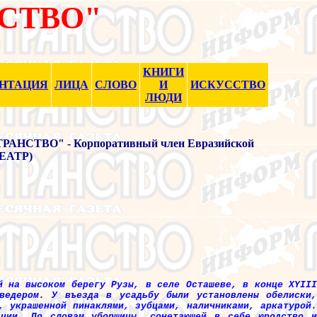
СТВО"
КНИГИ
ЕНТАЦИЯ
ЛИЦА
СЛОВО
И
ИСКУССТВО
ЛЮДИ
НСТВО" - Корпоративный член Евразийской
(ЕАТР)
й на высоком берегу Рузы, в селе Осташеве, в конце XYIII
ведером. У въезда в усадьбу были установлены обелиски,
, украшенной пинаклями, зубцами, наличниками, аркатурой.
ации. По словам уборщицы, сочетающей в себе юродство и