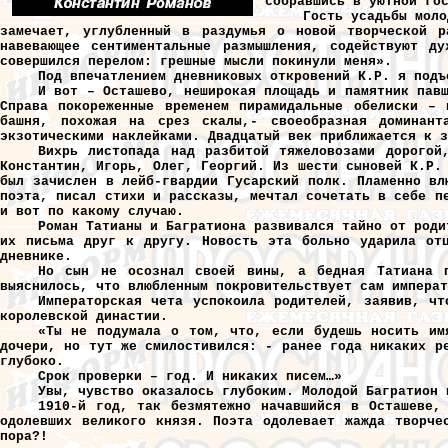
собравшись в уютной го
Гость усадьбы моло
замечает, углубленный в раздумья о новой творческой р
навевающее сентиментальные размышления, содействуют д
совершился перелом: грешные мысли покинули меня».
Под впечатлением дневниковых откровений К.Р. я подъ
И вот – Осташево, неширокая площадь и памятник пав
Справа покореженные временем пирамидальные обелиски – 
башня, похожая на срез скалы,- своеобразная доминант
экзотическими наклейками. Двадцатый век приближается к з
Вихрь листопада над разбитой тяжеловозами дорогой
Константин, Игорь, Олег, Георгий. Из шести сыновей К.Р.
был зачислен в лейб-гвардии Гусарский полк. Пламенно вл
поэта, писал стихи и рассказы, мечтал сочетать в себе п
и вот по какому случаю.
Роман Татианы и Багратиона развивался тайно от роди
их письма друг к другу. Новость эта больно ударила от
дневнике.
Но сын не осознал своей вины, а бедная Татиана п
выяснилось, что влюбленным покровительствует сам императ
Императорская чета успокоила родителей, заявив, чт
королевской династии.
«Ты не подумала о том, что, если будешь носить им
дочери, но тут же смилостивился: - ранее года никаких р
глубоко.
Срок проверки – год. И никаких писем…»
Увы, чувство оказалось глубоким. Молодой Багратион 
1910-й год, так безмятежно начавшийся в Осташеве,
одолевших великого князя. Поэта одолевает жажда творче
пора?!