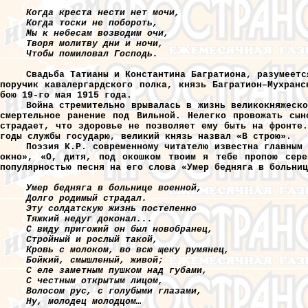
Когда креста нести нет мочи,
Когда тоски не побороть,
Мы к небесам возводим очи,
Творя молитву дни и ночи,
Чтобы помиловал Господь.
Свадьба Татианы и Константина Багратиона, разумеетс
поручик кавалергардского полка, князь Багратион–Мухранс
бою 19-го мая 1915 года.
Война стремительно врывалась в жизнь великокняжеск
смертельное ранение под Вильной. Нелегко провожать сын
страдает, что здоровье не позволяет ему быть на фронте.
годы службы государю, великий князь назвал «В строю».
Поэзия К.Р. современному читателю известна главным
окно», «О, дитя, под окошком твоим я тебе пропою сере
популярностью песня на его слова «Умер бедняга в больни
Умер бедняга в больнице военной,
Долго родимый страдал.
Эту солдатскую жизнь постепенно
Тяжкий недуг доконал...
С виду пригожий он был новобранец,
Стройный и рослый такой,
Кровь с молоком, во всю щеку румянец,
Бойкий, смышленый, живой;
С еле заметным пушком над губами,
С честным открытым лицом,
Волосом рус, с голубыми глазами,
Ну, молодец молодцом…