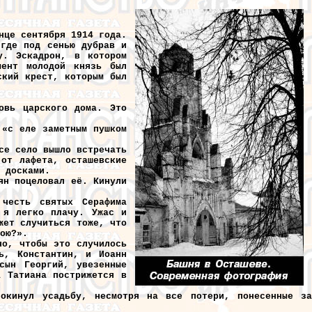
нце сентября 1914 года.
 где под сенью дубрав и
у. Эскадрон, в котором
мент молодой князь был
ский крест, которым был
овь царского дома. Это
 «с еле заметным пушком
се село вышло встречать
 от лафета, осташевские
 досками.
ян поцеловал её. Кинули
 честь святых Серафима
 я легко плачу. Ужас и
жет случиться тоже, что
ою?».
но, чтобы это случилось
ь, Константин, и Иоанн
сын Георгий, увезенные
а Татиана пострижется в
окинул усадьбу, несмотря на все потери, понесенные за