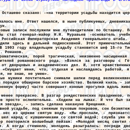
 Осташево сказано: -«на территории усадьбы находится цер
малось мне. Ответ нашелся, в ныне публикуемых, дневника
ук.
ковые записи послужили мне путеводителем по Осташеву. П
бы стал генерал-майор Н.Н. Муравьев -основатель учеб
 Российская Императорская Академия генерального штаба.
одили здесь в дальней подмосковной. Этот примечательны
В 1903 году владельцем усадьбу становится шеф 15-го Ти
К. Романов.
раматическая, порой трагическая, неизменно насыщенная
авителей романовского рода. «Взялся за разговоры с 
 от дворцовых и академических дел. И, хотя нравственны
: «Смущает меня, что, отдыхая и наслаждаясь работой, 
ся, не знаю, не умею».
ые мужики почтительно снимали шапки перед великокняже
в порядке обширное барское хозяйство. Великий князь – за
оенную форму) часто совершает конные прогулки вдоль жив
.
 менее прекрасно. В разгар рождественских праздников, п
ов просто ослепительна. «Ходили на лыжах. И что был з
яя звезда», - запись сделана накануне Крещения.
вной усадьбе, под снежным пуховым покровом, сон безмятеж
д нес из церкви святую воду. «Мы проспали, - признает
 шел народ с кувшинчиками со святой водой; служба уже о
ер повторился волшебный пейзаж: «Молодой месяц светил
ая. А когда стемнело, молодежь разыгралась: посреди дв