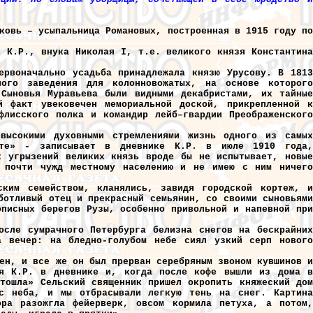
ковь – усыпальница Романовых, построенная в 1915 году по
х К.Р., внука Николая I, т.е. великого князя Константина
ервоначально усадьба принадлежала князю Урусову. В 1813
ного заведения для колонновожатых, на основе которого
 Сыновья Муравьева были видными декабристами, их тайные
й факт увековечен мемориальной доской, прикрепленной к
флисского полка и командир лейб–гвардии Преображенского
 высокими духовными стремлениями жизнь одного из самых
Гёте» - записывает в дневнике К.Р. в июле 1910 года,
х угрызений великих князь вроде бы не испытывает, новые
я почти чужд местному населению и не имею с ним ничего
ским семейством, кланялись, завидя городской кортеж, и
ботливый отец и прекрасный семьянин, со своими сыновьями
описных берегов Рузы, особенно привольной и напевной при
осле сумрачного Петербурга белизна снегов на бескрайних
а вечер: на бледно-голубом небе сиял узкий серп нового
ен, и все же он был прерван серебряным звоном кувшинов и
ся К.Р. в дневнике и, когда после кофе вышли из дома в
тошла» Сельский священник пришел окропить княжеский дом
 с неба, и мы отбрасывали легкую тень на снег. Картина
ора разожгла фейерверк, овсом кормила петуха, а потом,