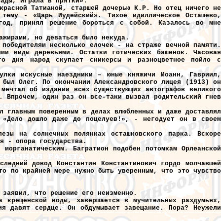
рады, играла в прятки».
красной Татианой, старшей дочерью К.Р. Но отец ничего не
 тему - «Царь Иудейский». Тихое идиллическое Осташево,
 год, принял решение бороться с собой. Казалось во мне
ажирами, но деваться было некуда.
 победителям несколько елочек - на страже вечной памяти.
ми виды деревьями. Остатки готических башенок. Часовая
го дня народ скупает сникерсы и разноцветное пойло с
улки искусные наездники – юные княжичи Иоанн, Гавриил,
 был Олег. По окончании Александровского лицея (1913) он
 мечтал об издании всех существующих автографов великого
. Впрочем, один раз он все-таки вызвал родительский гнев
л главным поверенным в делах влюбленных и даже доставлял
 «Дело дошло даже до поцелуев!», - негодует он в своем
езы на солнечных полянках осташковского парка. Вскоре
я - опора государства.
 морганатическим. Багратион подобен потомкам Орлеанской
следний довод Константин Константинович гордо молчавшей
то по крайней мере нужно быть уверенным, что это чувство
 заявил, что решение его неизменно.
а крещенской воды, завершается в мучительных раздумьях,
ия давят сердце. Он обдумывает завещание.
Пора? Неужел