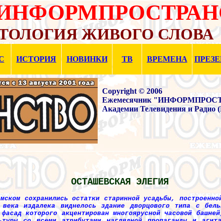
"ИНФОРМПРОСТРАН
ТОЛОГИЯ ЖИВОГО СЛОВА
С
ИСТОРИЯ
НОВИНКИ
ТВ
ВРЕМЕНА
ПРЕЗ
Copyright © 2006
Ежемесячник "ИНФОРМПРОСТРА
Академии Телевидения и Радио 
ОСТАШЕВСКАЯ ЭЛЕГИЯ
амском сохранились остатки старинной усадьбы, построенно
 века издалека виднелось здание дворцового типа с бель
 фасад которого акцентирован многоярусной часовой башней
ьтуры со всеми атрибутами наглядной пропаганды и агит