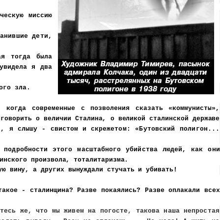
ческую миссию
анившие дети,
ая тогда была
увидела я два
ого зла.
и,
когда современные с позволения сказать «коммунисты»,
 говорить о вели
чии Сталина, о великой сталинской державе
и, я слышу - свистом и скреже
том: «Бутовский полигон...
 подробности этого масштабного убийства людей, как они
линского
произвола, тоталитаризма.
ую вину, а других вынуждали стучать и убивать!
такое - сталинщина? Разве покаялись? Разве оплакали всех
тесь же, что мы живем на погосте, такова наша непростая