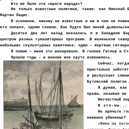
Кто же были эти «враги народа»?
Не только известные политики, такие, как Николай 
Мартин Лацис.
В основном, никому не известные и ни в чем не пови
кто попало, од
ним словом. Как будто был некий дьявольск
Десятка два лет назад оказалась я в Западном Бер
центром разных гуманитарных программ. В маленьком скве
небольших скульптурных памятника: один — жертвам гитлеро
Я помню — меня это шокировало. В голове Гитлер и Ст
Прошли годы - и мнение мое круто изменилось.
Сейчас, когд
пристально заботят
и распускают слюн
Бутовский полигон
Я думаю, как
правы, назы
вая не 
Несчастный на
И это-мы...
Не прячьте гл
невинно
убиенных?
«Живя на пого