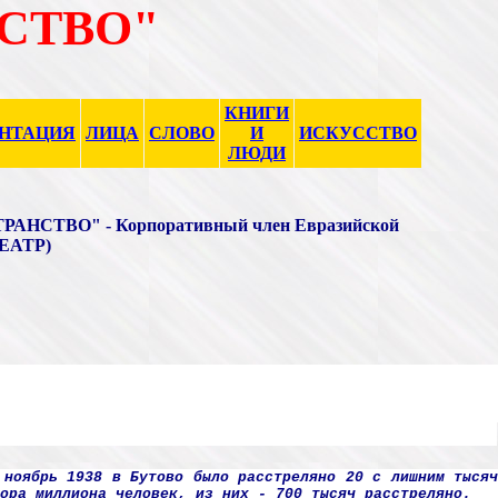
СТВО"
КНИГИ
ЕНТАЦИЯ
ЛИЦА
СЛОВО
И
ИСКУССТВО
ЛЮДИ
НСТВО" - Корпоративный член Евразийской
(ЕАТР)
 ноябрь 1938 в Бутово было расстреляно 20 с лишним тыся
ора миллиона человек, из них - 700 тысяч расстреляно.