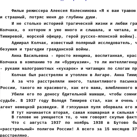
Фильм режиссера Алексея Колесникова «Я к вам травою
и страшный, потряс меня до глубины
души.
И не столько историей трагической жизни и любви гр
Колчака, о котором я уже много и слышала, и читала, и
Тимиревой, морской офицер, герой русско-японской войны)
Адмирал Колчак, известный полярный исследователь, 
безумия и трагедии гражданской войны.
Анна Васильевна - просто женщина, воспитанная, крас
Колчака в компанию то ли «буржуазии», то ли интеллигенц
- руками малограмотных «кухарок» и читающих по слогам п
Колчак был расстрелян и утоплен в Ангаре. Анна Тим
А за что расстреляли юного, талантливого пасынка
России, такого же красивого, как его мама, влюбленного 
Убили его по доносу бдительной мамаши, чтобы сомни
судьбе. В 1937 году Володя Тимирев стал, как и очень 
агент немецкой разведки. И гэпэушная пуля оборвала его 
И тут начинается вторая, самая кошмарная и сильная 
В голове не умещается то, о чем говорят скупые фак
Что с августа 1937 по ноябрь 1938 в Бутово бы
«расстрельный» полигон России! А всего за 15 месяцев 3
расстреляно.