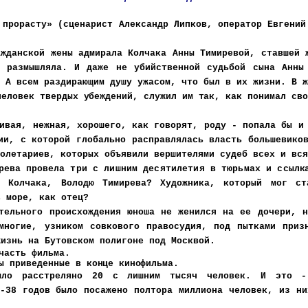
 прорас
ту» (сценарист Александр Липков, оператор Евгений
ажданской жены адмирала Колчака Анны Тимиревой, ставшей 
 размышляла. И даже не убийственной судьбой сына Анны
. А всем раздирающим душу ужасом, что был в их жизни. В 
чело
век твердых убеждений, служил им так, как понимал сво
ивая, нежная, хорошего, как говорят, роду - попала бы и
ии, с которой глобально расправлялась власть большевико
ролетариев, которых объявили вершителями судеб всех и вс
ирева провела
три с лишним десятилетия в тюрьмах и ссыл
к
 Колчака, Володю Тимирева? Художника, который мог ст
в море, как отец?
тельного происхождения юноша не женился на ее дочери, н
многие, узником совкового правосудия, под пытками приз
жизнь на Бутовском полигоне под Москвой.
часть фильма.
ты приведенные в
конце кинофильма.
ло расстреляно 20 с лишним тысяч человек. И это -
7-38 годов было посажено полтора миллиона человек, из н