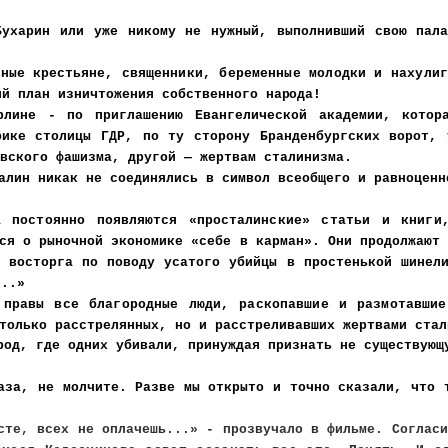
Бухарин или уже никому не нужный, выполнивший свою пала
нные крестьяне,
священники, беременные молодки и нахулиг
ий план изничтожения собственного
народа!
лине - по приглашению Евангелической академии, котор
рике столицы ГДР, по ту сторону Бранденбургских ворот, 
вского фашизма, другой — жертвам сталинизма.
алин никак не соединялись в символ всеобщего и равноценн
а постоянно появляются «просталинские» статьи и книг
ся о рыночной экономике «себе в карман». Они продолжают
и восторга по
поводу усатого убийцы в простенькой шинел
...»
 правы все благородные люди, раскопавшие и размотав
шие
только расстрелянных, но и расстреливавших жертвами ста
род, где одних убивали, принуждая признать не сущест
вующ
аза, не молчите. Разве мы открыто и точно сказали, что 
сте, всех не оплачешь...» - прозвучало в фильме. Согла
си