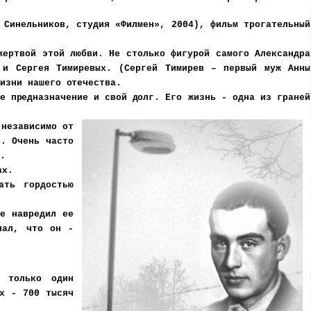
 Синельников, студия «Филмен», 2004), фильм трогательный
жертвой этой любви. Не столько фигурой самого Александра
 и Сергея Тимиревых. (Сергей Тимирев – первый муж Анны
жизни
нашего отечества.
е предназначение и свой долг
. Его жизнь - одна из граней
 независимо от
в. Очень часто
я.
ах.
ать гордостью
е навредил ее
нал, что он -
 только один
их - 700 тысяч