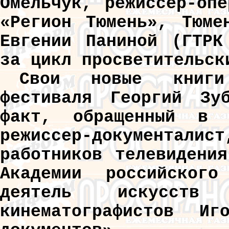
Омельчук, режиссер-оп
«Регион Тюмень», Тюме
Евгении Паниной (ГТРК
за цикл просветительск
Свои новые книги
фестиваля Георгий Зу
факт, обращенный в 
режиссер-документал
работников телевидени
Академии российского
деятель искусств
кинематографистов И