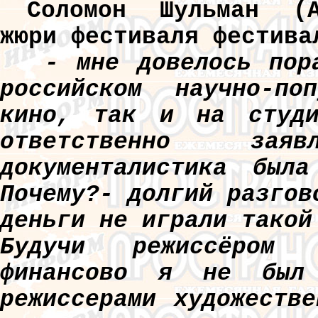
Соломон Шульман (А
жюри фестиваля фестива
- мне довелось пор
российском научно-по
кино, так и на студи
ответственно зая
документалистика был
Почему?- долгий разгов
деньги не играли такой
Будучи режиссёром н
финансово я не был
режиссерами художеств