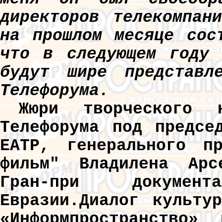
директоров телекомпан
на прошлом месяце сос
что в следующем году 
будут шире представл
Телефорума.
Жюри творческого
Телефорума под предсе
ЕАТР, генерального пр
фильм" Владилена Арс
Гран-при докумен
Евразии.Диалог культу
«Информпространство»