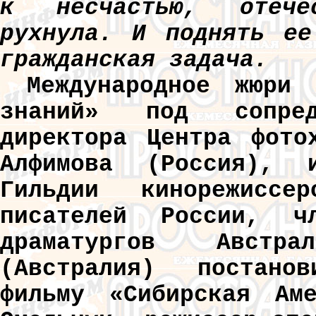
к несчастью, отечес
рухнула. И поднять ее
гражданская задача.
Международное жюри 
знаний» под сопредс
директора Центра фото
Алфимова (Россия), 
Гильдии кинорежисс
писателей России, ч
драматургов Австр
(Австралия) постано
фильму «Сибирская Аме