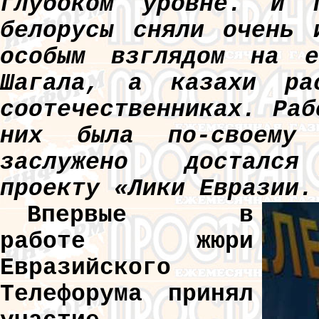
глубоком уровне. И п
белорусы сняли очень 
особым взглядом на е
Шагала, а казахи ра
соотечественниках. Ра
них была по-своему 
заслужено достался 
проекту «Лики Евразии.
Впервые в
работе жюри
Евразийского
Телефорума принял