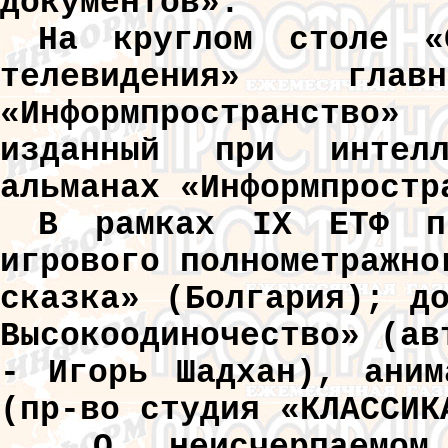
документов».
На круглом столе «С
телевидения» гла
«Информпространство»
изданный при интелл
альманах «Информпростр
В рамках IX ЕТФ пр
игрового полнометражно
сказка» (Болгария); д
Высокоодиночество» (ав
- Игорь Шадхан), аним
(пр-во студия «КЛАССИК
О неисчерпаемом 