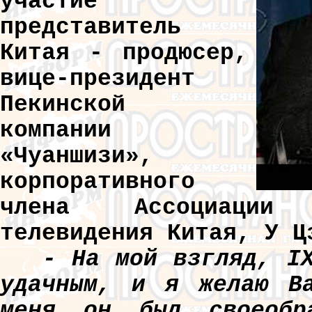
участие
представитель
Китая - продюсер,
вице-президент
Пекинской
компании
«Чуаншизи»,
корпоративного
члена Ассоциации 
телевидения Китая, У Ц
- На мой взгляд, I
удачным, и я желаю Ва
меня он был своеобра