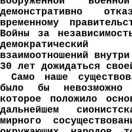
вооруженной военно
демонстративно отк
временному правитель
Войны за независимост
демократический
взаимоотношений внутри
30 лет дожидаться свое
Само наше существо
было бы невозможно 
которое положило осно
дальнейшем сионистс
мирного сосуществова
окружающих народов т