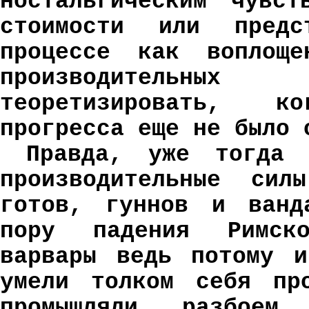
ностальгическим чувст
стоимости или предс
процессе как воплоще
производительны
теоретизировать, к
прогресса еще не было 
Правда, уже тогда 
производительные си
готов, гуннов и ванд
пору падения Римско
варвары ведь потому и
умели толком себя про
промышляли разбое