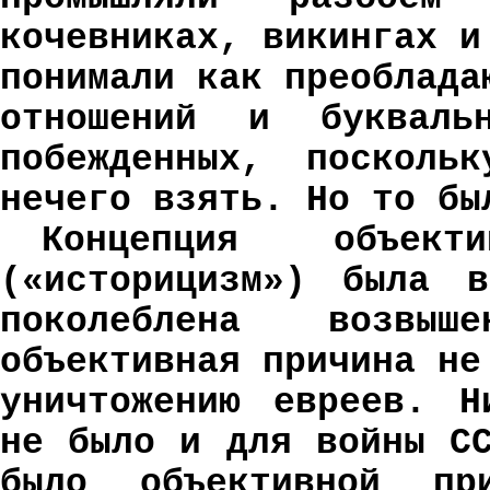
кочевниках, викингах и
понимали как преоблада
отношений и буквал
побежденных, поскол
нечего взять. Но то бы
Концепция объект
(«историцизм») была 
поколеблена возвыш
объективная причина не
уничтожению евреев. Н
не было и для войны С
было объективной пр