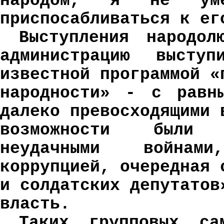
народом, я не ум
приспосабливаться к ег
Выступления народол
администрацию выст
известной программой «
народности» - с равн
далеко превосходящими 
возможности были 
неудачными войнам
коррупцией, очередная 
и солдатских депутатов
власть.
Таких групповых са