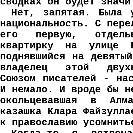
сводках он будет значи
Нет, запятая. Была 
национальность. С пере
его первую, отдель
квартирку на улице П
поднявшийся на девяты
владелец этой двухк
Союзом писателей - на
И немало. И вроде бы н
окольцевавшая в Алма
казашка Клара Файзулла
к православию усомнить