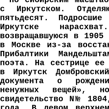
По сибирским масштаб
с Иркутском. Отделя
пятьдесят. Подросши
Иркутске нарасхв
возвращавшуюся в 1905
в Москве из-за восста
Прибалтики Мандельшт
поэта. На сестрице ее
в Иркутск Домбровски
документа о рождени
ненужных вещей», но
свидетельство N№ 1804
года. В левом верхнем