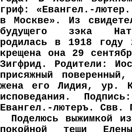
гриф: «Евангел.-лютер
в Москве». Из свидете
будущего зэка Ната
родилась в 1918 году 
крещена она 29 сентяб
Зигфрид. Родители: Ио
присяжный поверенный,
жена его Лидия, ур. К
исповедания. Подпись
Евангел.-лютеръ. Свв. 
Поделюсь выжимкой из
покойной тещи Елены