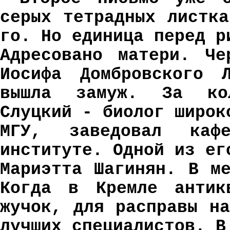
серых тетрадных листк
го. Но единица перед р
Адресовано матери. Че
Иосифа Домбровского 
вышла замуж. За кол
Слуцкий - биолог широк
МГУ, заведовал кафе
институте. Одной из ег
Мариэтта Шагинян. В м
Когда в Кремле антик
жучок, для расправы н
лучших специалистов. В