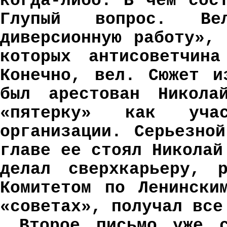
когда-либо. В чем сос
Глупый вопрос. В
диверсионную работу»,
которых антисоветчина
Конечно, вел. Сюжет и
был арестован Никола
«пятерку» как участ
организации. Серьезно
главе ее стоял Николай
делал сверхкарьеру, р
Комитетом по Ленински
«советах», получал все
Второе письмо уже 