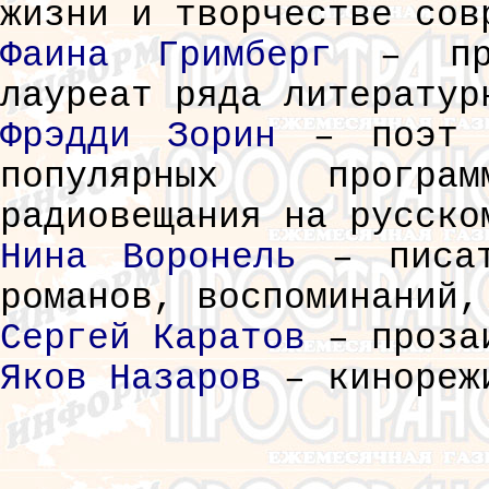
жизни и творчестве сов
Фаина Гримберг
– про
лауреат ряда литератур
Фрэдди Зорин
– поэт и
популярных прогр
радиовещания на русско
Нина Воронель
– писат
романов, воспоминаний,
Сергей Каратов
– прозаи
Яков Назаров
– кинорежи