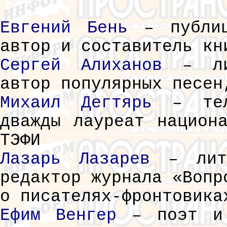
Евгений Бень
– публиц
автор и составитель кн
Сергей Алиханов
– лит
автор популярных песен
Михаил Дегтярь
– теле
дважды лауреат национ
ТЭФИ
Лазарь Лазарев
– лите
редактор журнала «Вопр
о писателях-фронтовика
Ефим Венгер
– поэт и 