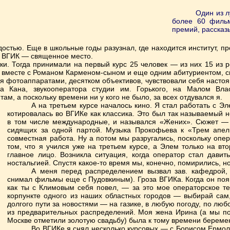
Один из 
более 60 фильм
премий, рассказы
остью. Еще в школьные годы разузнал, где находится институт, пр
ор ВГИК — священное место.
и. Тогда принимали на первый курс 25 человек — из них 15 из ре
у вместе с Романом Карменом-сыном и еще одним абитуриентом, сы
 фотоаппаратами, десятком объективов, чувствовали себя насто
ча Кана, звукооператора студии им. Горького, на Малом Вл
ам, а поскольку времени ни у кого не было, за всех отдувался я.
А на третьем курсе началось кино. Я стал работать с Э
котировалась во ВГИКе как классика. Это был так называемый 
в том числе международные, и назывался «Жених». Сюжет — ч
сидящих за одной партой. Музыка Прокофьева к «Трем апе
совместная работа. Ну а потом мы разругались, поскольку опер
том, что я учился уже на третьем курсе, а Элем только на вт
главное лицо. Возникла ситуация, когда оператор стал дави
ностальгией. Спустя какое-то время мы, конечно, помирились, н
А меня перед распределением вызвал зав. кафедрой, 
снимал фильмы еще с Пудовкиным). Гроза ВГИКа. Когда он появ
как ты с Климовым себя повел, — за это мое операторское т
корпункте одного из наших областных городов — выбирай сам,
долгого пути за новостями — на газике, в любую погоду, по лю
из предварительных распределений. Моя жена Ирина (а мы п
Москве отметили золотую свадьбу) была к тому времени беремен
Во ВГИКе я снял несколько курсовых — с Борисом Ермол