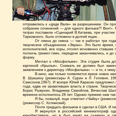
отправились к «дяде Вале» за разрешением. Он проч
собрание сочинений — для одного фильма?! Вон!». М
титрах поставили «Сценарий В.Катаева, при участии 
Тарковского, было отложено в долгий ящик...
От гимна до гимна — так я работал три года
творческое объединение «Экран». Это было время, к
исполнителей, все хоры, отснял мгновенно ставшие
полночь гремел гимн, передачи заканчивались, и до 
форму.
Мечтал о «Мосфильме». Эта студия была для
картиной «Крылья». Снимать ее должен был замеч
заявлением к директору «Мосфильма» — и то, к чему 
В кино, как только появляется яркое новое им
В. Шукшину (режиссеры А. Сурин и Л. Головня, 19
Самсонов,1967). И вскоре Юлий Карасик предложил
года, едва не захвативших власть в стране. Творч
Борис Рыжухин, Владимир Самойлов, Вячеслав Шале
времени исполнилось 28 лет. Однако премию нам так
Я бы, пожалуй, еще отметил «Чайку» (режиссер
(режиссер С. Хотимский).
Почти тридцать фильмов я сделал в США. И пе
Я вернулся в российский кинематограф од
кинофестиваль, но я был занят на съемках и см