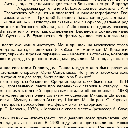
Лиепа, тогда еще начинающий солист Большого театра. Я приду
А однажды где-то на юге Б. Ермолаев познакомился с А.
Творческого объединения писателей и кинематографистов. Гл
заместителем — Григорий Бакланов. Бакланов подсказал нам,
«Отче наш» и «Новогодняя сказка». Мы с Борисом, дальним ро
итал и побагровел: «Значит, так. У Шолохова по одному рассказ
ы вылетели от него, как ошпаренные. Бакланов и Бондарев начал
М. Суслова и Б. Ермолаева». Но фильм удалось снять только чере
 после окончания института. Меня приняли на московское телев
огда на эстраде появились И. Кобзон, М. Магомаев, М. Кристали
 популярными игровые передачи — «Кабачок 13 стульев», новогод
шести утра, до утреннего гимна, мы трудились. Мне тогда достато
 нас советским Голливудом. Попасть туда можно было разве что
ательный оператор Юрий Схиртладзе. Но у него заболела жен
я стремился два года, было решено за 5 минут!
я, его тянут к себе многие. Среди молодых таких было трое — В. 
66), трогательную ленту про деревенских старика и старуху. 
 мне снимать ставший «прорывным» фильм «Шестое июля» (1968)
еский коллектив был очень сильным — сценарий Михаила Шатрова
вич... Музыку написал Альфред Шнитке. М. Шатров, Ю. Карасик
 и не дали: пресса обвинила фильм в «антиисторизме»…
 Ю. Карасик, 1970), «Человек на своем месте» (режиссер А. Сахар
рвый из них — «Кто-то где-то» по сценарию моего друга Якова Бр
иннадцать лет назад. В 1996 году меня пригласили на Моско
ог прилететь лишь через год. Познакомился с Сергеем Урсул