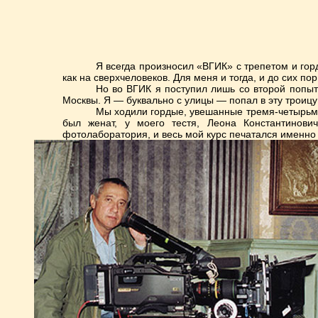
Я всегда произносил «ВГИК» с трепетом и горд
как на сверхчеловеков. Для меня и тогда, и до сих п
Но во ВГИК я поступил лишь со второй попытк
Москвы. Я — буквально с улицы — попал в эту троиц
Мы ходили гордые, увешанные тремя-четырьмя
был женат, у моего тестя, Леона Константинови
фотолаборатория, и весь мой курс печатался именно т