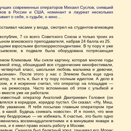
лучших современных операторов Михаил Суслов, снявший
ов в России и США, номинант и лауреат нескольких
вает о себе, о судьбе, о кино…
остаивал часами у входа, смотрел на студентов-вгиковцев
спублик, 7 со всего Советского Союза и только троих из
ном вгиковского преподавателя, набрав 24 балла из 25.
ящими взрослыми фотокорреспондентами. В ту пору я уже
асьевском, в подвале была оборудована потрясающая
лемом Климовым. Мы сняли картину, которая многие годы
немой этюд, обошедший все студенческие кинофестивали,
етвертый класс, школьная любовь мальчика и девочки,
льсинам». После этого у нас с Элемом была еще одна
атор, то есть я, был в ту пору полным идиотом. А дело в
ором, и я искренне считал, что оператор на площадке —
ть на режиссера. Часто вспоминаю об этом с улыбкой и
о вместе уже не работали.
известный оператор Анатолий Дмитриевич Головня (он
лялся в коридоре, коридор пустел. Он сказал: «Ну, Миш,
ебе уважение. Я тебя посылаю главным оператором при
 в какой. Будешь снимать новости». И я понял, что мне
бому бездорожью — не избежать. К счастью, это было одно
оженились восемнадцатилетними и в минувшем январе в
на, и я имел право искать работу в Москве.
аевым. Сначала был балетный этюд: танцевал его Морис