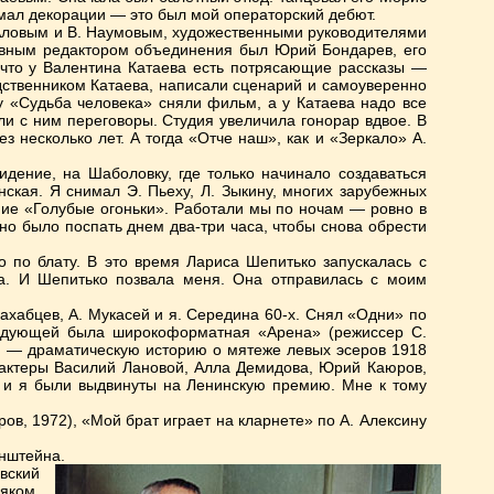
мал декорации — это был мой операторский дебют.
 Аловым и В. Наумовым, художественными руководителями
авным редактором объединения был Юрий Бондарев, его
 что у Валентина Катаева есть потрясающие рассказы —
дственником Катаева, написали сценарий и самоуверенно
у «Судьба человека» сняли фильм, а у Катаева надо все
и с ним переговоры. Студия увеличила гонорар вдвое. В
з несколько лет. А тогда «Отче наш», как и «Зеркало» А.
идение, на Шаболовку, где только начинало создаваться
нская. Я снимал Э. Пьеху, Л. Зыкину, многих зарубежных
ние «Голубые огоньки». Работали мы по ночам — ровно в
чно было поспать днем два-три часа, чтобы снова обрести
 по блату. В это время Лариса Шепитько запускалась с
а. И Шепитько позвала меня. Она отправилась с моим
Нахабцев, А. Мукасей и я. Середина 60-х. Снял «Одни» по
Следующей была широкоформатная «Арена» (режиссер С.
 — драматическую историю о мятеже левых эсеров 1918
, актеры Василий Лановой, Алла Демидова, Юрий Каюров,
 и я были выдвинуты на Ленинскую премию. Мне к тому
ов, 1972), «Мой брат играет на кларнете» по А. Алексину
онштейна.
вский
яком,