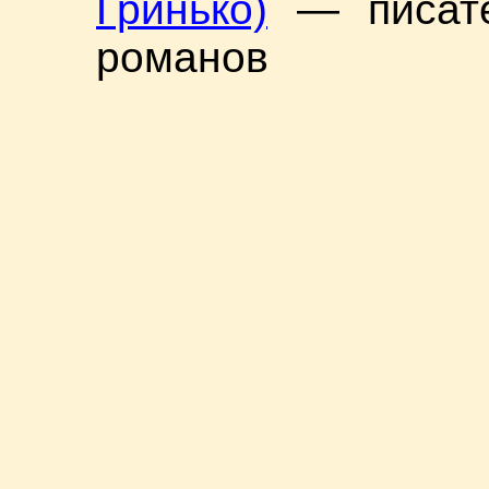
Гринько)
— писател
романов