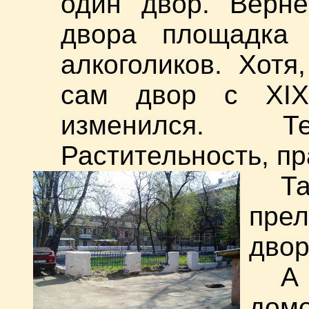
один двор. Верне
двора площадка
алкоголиков. Хотя
сам двор с XIX
изменился. 
Растительность, пр
Т
пре
дво
А
дом