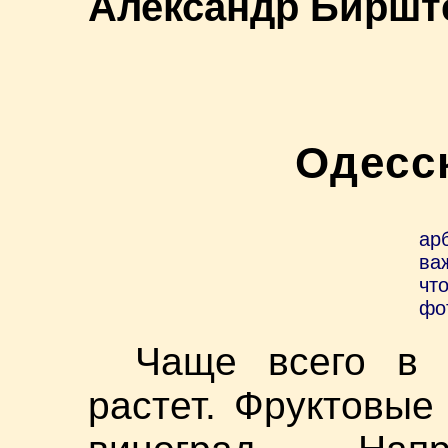
Александр Биршт
Одесс
ар
ва
чт
фо
Чаще всего в 
растет. Фруктовые