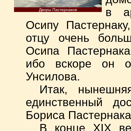
в а
Дворы Пастернаков
Осипу Пастернаку
отцу очень больш
Осипа Пастернака
ибо вскоре он о
Унсилова.
Итак, нынешня
единственный до
Бориса Пастернака
В конце XIX ве