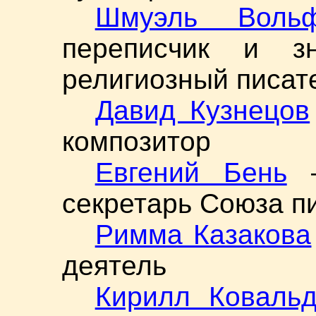
Шмуэль Воль
переписчик и зн
религиозный писат
Давид Кузнецов
композитор
Евгений Бень
—
секретарь Союза п
Римма Казакова
деятель
Кирилл Коваль