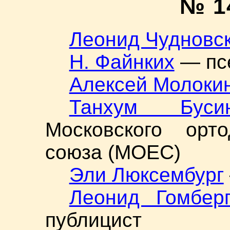
№ 1
Леонид Чудновс
Н. Файнких
— пс
Алексей Молоки
Танхум Буси
Московского орто
союза (МОЕС)
Эли Люксембург
Леонид Гомбер
публицист