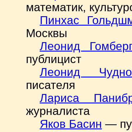
математик, культур
Пинхас Гольдш
Москвы
Леонид Гомбер
публицист
Леонид Чудно
писателя
Лариса Панибр
журналиста
Яков Басин
— пу