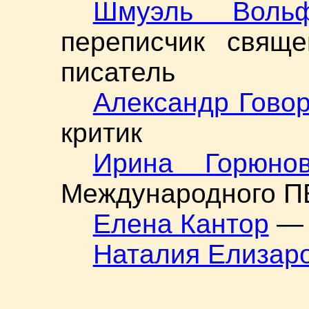
Шмуэль Воль
переписчик свяще
писатель
Александр Гово
критик
Ирина Горюно
Международного П
Елена Кантор
— 
Наталия Елизар