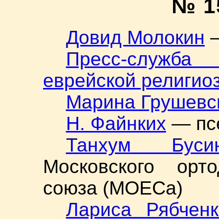
№ 1
Довид Молокин
—
Пресс-служб
еврейской религио
Марина Грушевс
Н. Файнких
— пс
Танхум Буси
Московского орто
союза (МОЕСа)
Лариса Рябченк