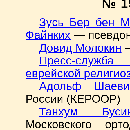
№ 1
Зусь Бер бен М
Файнких
— псевдон
Довид Молокин
—
Пресс-служб
еврейской религио
Адольф Шаеви
России (КЕРООР)
Танхум Буси
Московского орто