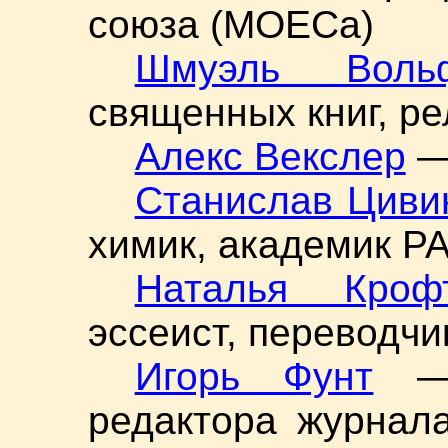
союза (МОЕСа)
Шмуэль Воль
священных книг, р
Алекс Векслер
— 
Станислав Циви
химик, академик Р
Наталья Кроф
эссеист, переводчик
Игорь Фунт
— 
редактора журнал