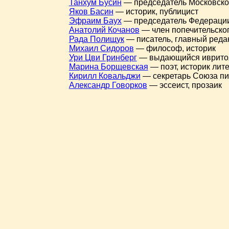
Танхум Бусин
— председатель Московског
Яков Басин
— историк, публицист
Эфраим Баух
— председатель Федерации
Анатолий Кочанов
— член попечительског
Рада Полищук
— писатель, главный реда
Михаил Сидоров
— философ, историк
Ури Цви Гринберг
— выдающийся иврито
Марина Борщевская
— поэт, историк лит
Кирилл Ковальджи
— секретарь Союза пи
Александр Говорков
— эссеист, прозаик