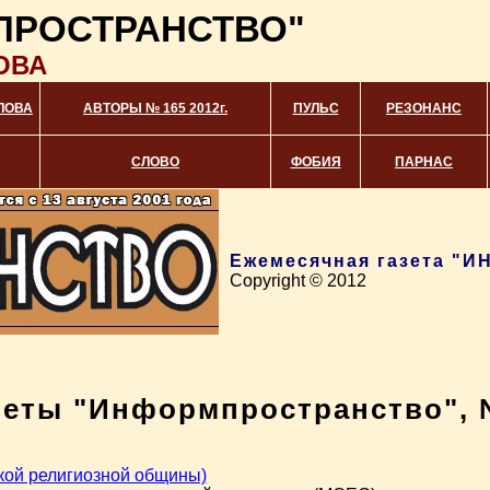
ПРОСТРАНСТВО"
ОВА
ЛОВА
АВТОРЫ № 165 2012г.
ПУЛЬС
РЕЗОНАНС
СЛОВО
ФОБИЯ
ПАРНАС
Ежемесячная газета 
Copyright © 2012
зеты "Информпространство", №
кой религиозной общины)