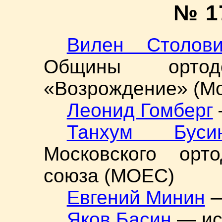
№ 1
Вилен Столови
Общины ортодо
«Возрождение» (Мо
Леонид Гомберг
Танхум Буси
Московского орто
союза (МОЕС)
Евгений Минин
—
Яков Басин
— ис