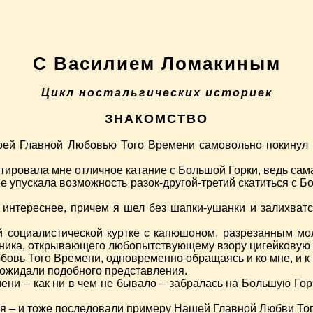
С Василием Ломакиным
Цикл ностальгических историек
ЗНАКОМСТВО
оей Главной Любовью Того Времени самовольно покинул п
ировала мне отличное катание с Большой Горки, ведь сама
не упускала возможность разок-другой-третий скатиться с Б
ь интереснее, причем я шел без шапки-ушанки и залихватс
 социалистической куртке с капюшоном, разрезанным мол
отника, открывающего любопытствующему взору цигейкову
бовь Того Времени, одновременно обращаясь и ко мне, и к
 ожидали подобного представления.
ни – как ни в чем не бывало – забралась на Большую Горку
бя – и тоже последовали примеру Нашей Главной Любви То