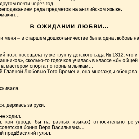
другом почти через год.
реподаванием ряда предметов на английском языке.
Ломакин…
В ОЖИДАНИИ ЛЮБВИ…
 и меня – в старшем дошкольничестве была одна любовь на
ий поэт, посещала ту же группу детского сада № 1312, что и 
«ашников», сколько-то годочков училась в классе «б» общей
стала мастером спорта по горным лыжам…
й Главной Любовью Того Времени, она многажды обещала пр
аскивала.
я, держась за руки.
не ходил.
, кои (вроде бы на разных языках) относительно регу
 советская бонна Вера Васильевна…
й предВасилий гулял.