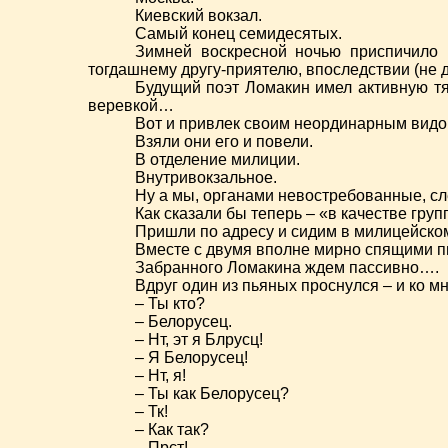
Киевский вокзал.
Самый конец семидесятых.
Зимней воскресной ночью приспичило
тогдашнему другу-приятелю, впоследствии (не
Будущий поэт Ломакин имел активную тя
веревкой…
Вот и привлек своим неординарным видо
Взяли они его и повели.
В отделение милиции.
Внутривокзальное.
Ну а мы, органами невостребованные, с
Как сказали бы теперь – «в качестве гру
Пришли по адресу и сидим в милицейско
Вместе с двумя вполне мирно спящими 
Забранного Ломакина ждем пассивно….
Вдруг один из пьяных проснулся – и ко мн
– Ты кто?
– Белорусец.
– Нт, эт я Блрусц!
– Я Белорусец!
– Нт, я!
– Ты как Белорусец?
– Тк!
– Как так?
– Прст!