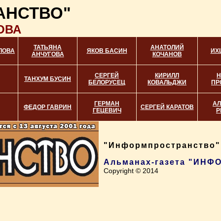
АНСТВО"
ОВА
ТАТЬЯНА
АНАТОЛИЙ
ЛОВА
ЯКОВ БАСИН
ИХ
АНЧУГОВА
КОЧАНОВ
СЕРГЕЙ
КИРИЛЛ
Н
ТАНХУМ БУСИН
БЕЛОРУСЕЦ
КОВАЛЬДЖИ
ПР
ГЕРМАН
АЛ
ФЕДОР ГАВРИН
СЕРГЕЙ КАРАТОВ
ГЕЦЕВИЧ
Р
"Информпространство",
Альманах-газета "ИН
Copyright © 2014