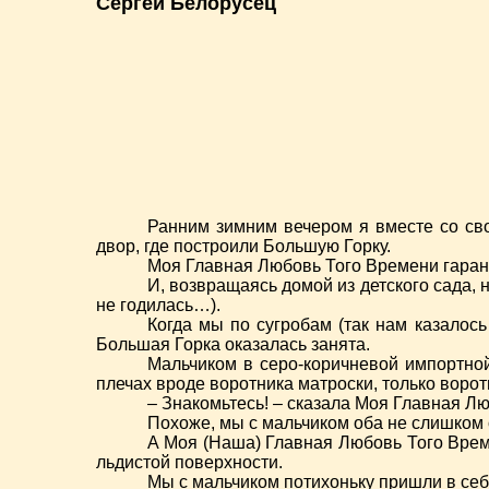
Сергей Белорусец
Ранним зимним вечером я вместе со св
двор, где построили Большую Горку.
Моя Главная Любовь Того Времени гарант
И, возвращаясь домой из детского сада, 
не годилась…).
Когда мы по сугробам (так нам казалос
Большая Горка оказалась занята.
Мальчиком в серо-коричневой импортной
плечах вроде воротника матроски, только вор
– Знакомьтесь! – сказала Моя Главная Лю
Похоже, мы с мальчиком оба не слишком
А Моя (Наша) Главная Любовь Того Време
льдистой поверхности.
Мы с мальчиком потихоньку пришли в се