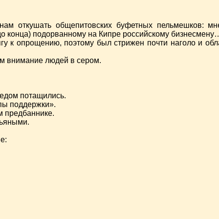
 нам откушать общепитовских буфетных пельмешков: м
 до конца) подорванному на Кипре российскому бизнесмену
гу к опрощению, поэтому был стрижен почти наголо и обл
м внимание людей в сером.
ледом потащились.
ппы поддержки».
м предбаннике.
пьяными.
е: