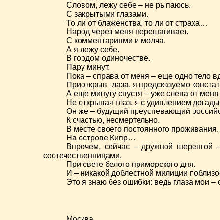
Словом, лежу себе – не рыпаюсь.
С закрытыми глазами.
То ли от блаженства, то ли от страха…
Народ через меня перешагивает.
С комментариями и молча.
А я лежу себе.
В гордом одиночестве.
Пару минут.
Пока – справа от меня – еще одно тело в
Приоткрыв глаза, я предсказуемо конста
А еще минуту спустя – уже слева от меня
Не открывая глаз, я с удивлением догад
Он же – будущий преуспевающий российс
К счастью, несмертельно.
В месте своего постоянного проживания.
На острове Кипр…
Впрочем, сейчас – дружной шеренгой –
соотечественницами.
При свете белого приморского дня.
И – никакой доблестной милиции поблизо
Это я знаю без ошибки: ведь глаза мои –
Москва.