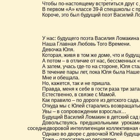
Чтобы по-настоящему встретиться друг с 
В первом «А» классе 39-й спецшколы с п
Короче, это был будущий поэт Василий 
У нас: будущего поэта Василия Ломакина
Наша Главная Любовь Того Времени.
Девочка Юля.
Которая, живя в том же доме, что и будущ
А потом – в отличие от нас, бессменных 
А затем, учась где-то на стороне, Юля 
В течение пары лет, пока Юля была Наше
Мне и обещала.
Но, кажется, так и не пришла.
Правда, меня к себе в гости раза три зат
Естественно, в связке с Мамой.
Как правило – по дороге из детского сада.
Откуда мы с Юлей старались возвращатьс
Увы – в сопровождении взрослых…
Будущий Василий Ломакин в детский сад 
Довольствуясь предшкольными уроками
соседнедворовой интеллигенции коллективная
Однако во дворе с девочкой Юлей будущи
Тоже – относительно регулярно.