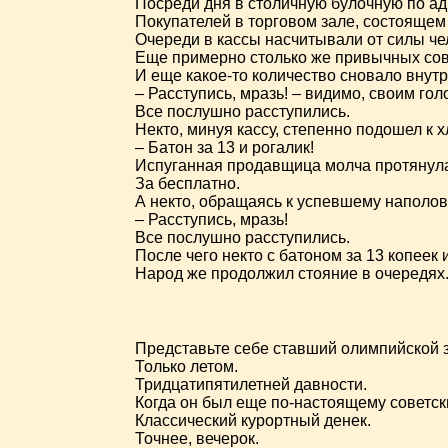
Посреди дня в столичную булочную по адр
Покупателей в торговом зале, состоящем 
Очереди в кассы насчитывали от силы чел
Еще примерно столько же привычных сове
И еще какое-то количество сновало внутр
– Расступись, мразь! – видимо, своим гол
Все послушно расступились.
Некто, минуя кассу, степенно подошел к 
– Батон за 13 и рогалик!
Испуганная продавщица молча протянула 
За бесплатно.
А некто, обращаясь к успевшему наполови
– Расступись, мразь!
Все послушно расступились.
После чего некто с батоном за 13 копеек
Народ же продолжил стояние в очередях
Представьте себе ставший олимпийской з
Только летом.
Тридцатипятилетней давности.
Когда он был еще по-настоящему советс
Классический курортный денек.
Точнее, вечерок.