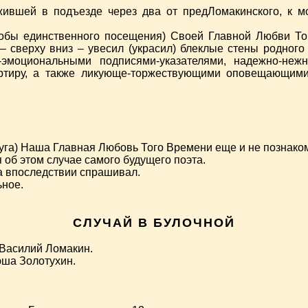
вшей в подъезде через два от предЛомакинского, к мое
обы единственного посещения) Своей Главной Любви То
 – сверху вниз – увесил (украсил) блеклые стены родног
-эмоциональными подписями-указателями, надежно-н
артиру, а также ликующе-торжествующими оповещающими
друга) Наша Главная Любовь Того Времени еще и не познак
 об этом случае самого будущего поэта.
а впоследствии спрашивал.
ьное.
СЛУЧАЙ В БУЛОЧНОЙ
 Василий Ломакин.
юша Золотухин.