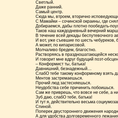
Светлый.
Даже ранний.
Самый центр.
Сюда мы, втроем, вторично исповедующие
С Мамайки – сочинской окраины, где сня
Добираемся, дабы плотно пообедать-поуж
Таков наш каждодневный вечерний марш
В течение всей декады беспутевочного а
И вот, уже съевшие по шесть чебуреков,
А может, по кипарисовой.
Молчаливо бредем, благостно.
Растворяясь в праздношатающейся неско
И говорит мне вдруг будущий поэт-обсце
– Конформист ты, батька!
Давнишний, безнадежный…
СлабО тебе такому конформному взять да
Ментов застремаешься.
Прочий люд застесняешься.
Неудобства себе причинить побоишься.
Сам же приврешь, что вовсе не себе, а
Зуб даю, слабО тебе, батька!
И тут я, действительно весьма социумоз
Спиной.
Поперек двустороннего движения народн
А для удобства долговременного лежания