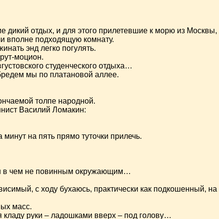
 дикий отдых, и для этого прилетевшие к морю из Москвы,
ли вполне подходящую комнату.
инать энд легко погулять.
рут-моцион.
вгустовского студенческого отдыха…
 бредем мы по платановой аллее.
нчаемой толпе народной.
ннист Василий Ломакин:
 минут на пять прямо туточки прилечь.
 ни в чем не повинным окружающим…
ависимый, с ходу бухаюсь, практически как подкошенный, н
ых масс.
 кладу руки – ладошками вверх – под голову…