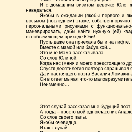
И с домашним визитом девочке Юле, жи
наведаться.
Якобы в ожидании (якобы первого и як
восьмом (последнем) этаже, собственноручно
персональными рисунками с функционально
маневрировать, дабы найти нужную (ей) кв
всеобъемлющем приходе Юли!
Пусть даже она приехала бы и на лифте.
Вместе с мамой или бабушкой…
Это мне Мама рассказывала.
Со слов Юлиной.
Когда нас (меня и моего предстоящего 
Спустя десятилетия полтора спрашивал я
Да и настоящего поэта Василия Ломакин
Он в ответ мычал что-то маловразумител
Неизменно…
Этот случай рассказал мне будущий поэт
А тогда – просто мой одноклассник Андр
Со слов своего папы.
Якобы очевидца.
Итак, случай.