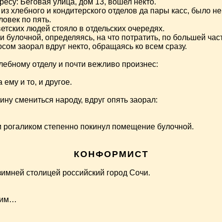
есу: Беговая улица, дом 13, вошел некто.
из хлебного и кондитерского отделов да пары касс, было не
овек по пять.
тских людей стояло в отдельских очередях.
и булочной, определяясь, на что потратить, по большей ча
осом заорал вдруг некто, обращаясь ко всем сразу.
хлебному отделу и почти вежливо произнес:
ему и то, и другое.
ну смениться народу, вдруг опять заорал:
 и рогаликом степенно покинул помещение булочной.
.
КОНФОРМИСТ
имней столицей российский город Сочи.
ким…