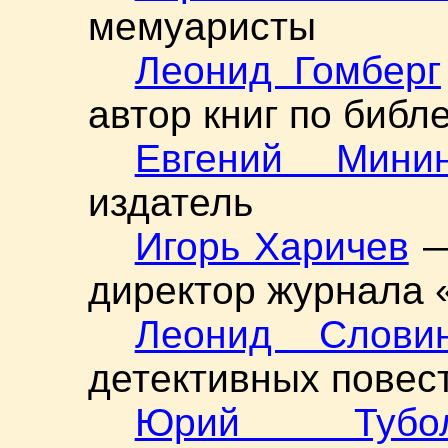
мемуаристы
Леонид Гомберг
автор книг по библ
Евгений Мини
издатель
Игорь Харичев
—
директор журнала 
Леонид Слови
детективных повес
Юрий Тубол