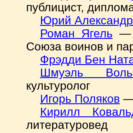
публицист, диплом
Юрий Александр
Роман Ягель
— п
Союза воинов и па
Фрэдди Бен Нат
Шмуэль Воль
культуролог
Игорь Поляков
— 
Кирилл Коваль
литературовед