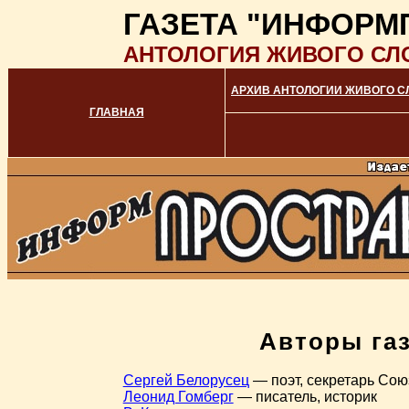
ГАЗЕТА "ИНФОРМ
АНТОЛОГИЯ ЖИВОГО СЛ
АРХИВ АНТОЛОГИИ ЖИВОГО С
ГЛАВНАЯ
Авторы га
Сергей Белорусец
— поэт, секретарь Сою
Леонид Гомберг
— писатель, историк