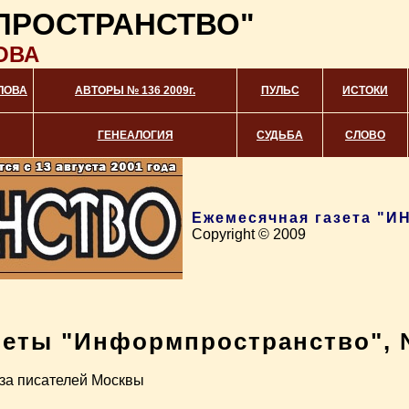
ПРОСТРАНСТВО"
ОВА
ЛОВА
АВТОРЫ № 136 2009г.
ПУЛЬС
ИСТОКИ
ГЕНЕАЛОГИЯ
СУДЬБА
СЛОВО
Ежемесячная газета 
Copyright © 2009
зеты "Информпространство", №
за писателей Москвы