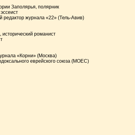
ории Заполярья, полярник
 эссеист
 редактор журнала «22» (Тель-Авив)
, исторический романист
т
урнала «Корни» (Москва)
одоксального еврейского союза (МОЕС)