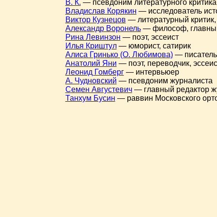
В. К.
— псевдоним литературного критика
Владислав Корякин
— исследователь ист
Виктор Кузнецов
— литературный критик,
Александр Воронель
— философ, главный
Рина Левинзон
— поэт, эссеист
Илья Криштул
— юморист, сатирик
Алиса Гринько (О. Любимова)
— писатель
Анатолий Яни
— поэт, переводчик, эссеис
Леонид Гомберг
— интервьюер
А. Чудновский
— псевдоним журналиста
Семен Августевич
— главный редактор ж
Танхум Бусин
— раввин Московского орт