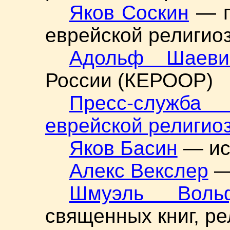
Яков Соскин
— п
еврейской религио
Адольф Шаеви
России (КЕРООР)
Пресс-служб
еврейской религио
Яков Басин
— ис
Алекс Векслер
— 
Шмуэль Воль
священных книг, р