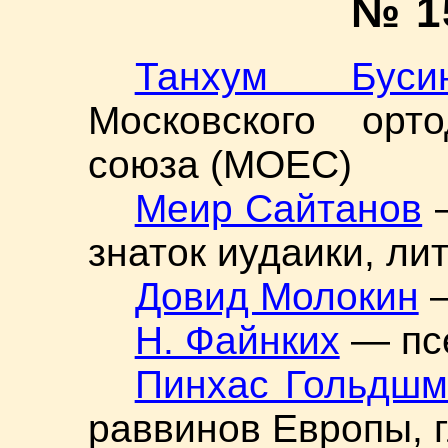
№ 1
Танхум Буси
Московского орто
союза (МОЕС)
Меир Сайтанов
—
знаток иудаики, ли
Довид Молокин
—
Н. Файнких
— пс
Пинхас Гольдшм
раввинов Европы, 