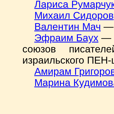
Лариса Румарчу
Михаил Сидоров
Валентин Мач
— 
Эфраим Баух
— 
союзов писателе
израильского ПЕН-
Амирам Григоро
Марина Кудимов