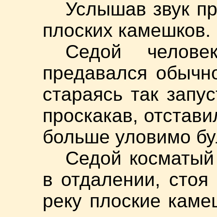
Услышав звук п
плоских камешков.
Седой челов
предавался обычн
стараясь так запус
проскакав, отстави
больше уловимо б
Седой косматый 
в отдалении, стоя
реку плоские каме