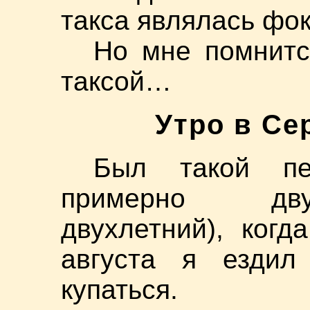
такса являлась фо
Но мне помнитс
таксой…
Утро в Се
Был такой п
примерно двух
двухлетний), ког
августа я езди
купаться.