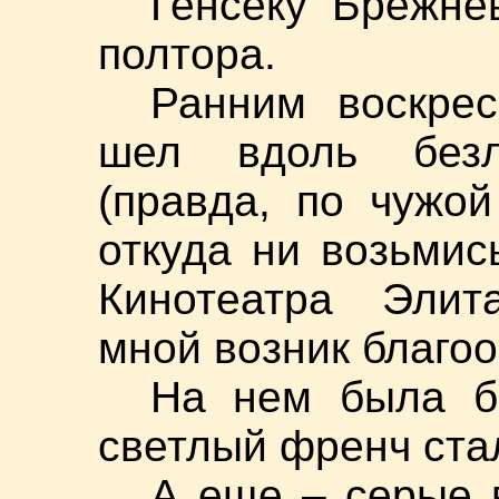
Генсеку Брежне
полтора.
Ранним воскре
шел вдоль без
(правда, по чужой
откуда ни возьмис
Кинотеатра Элит
мной возник благоо
На нем была б
светлый френч ста
А еще – серые 