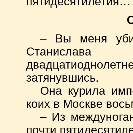
пятидесятилетия…
– Вы меня уби
Станислава 
двадцатиоднол
затянувшись.
Она курила имп
коих в Москве вось
– Из междуноган
почти пятидесятиле