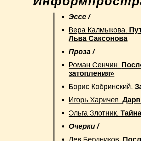
"Информпростра
Эссе /
Вера Калмыкова.
Пут
Льва Саксонова
Проза /
Роман Сенчин.
Посл
затопления»
Борис Кобринский.
З
Игорь Харичев.
Дарв
Эльга Злотник.
Тайн
Очерки /
Лев Бердников.
Посл