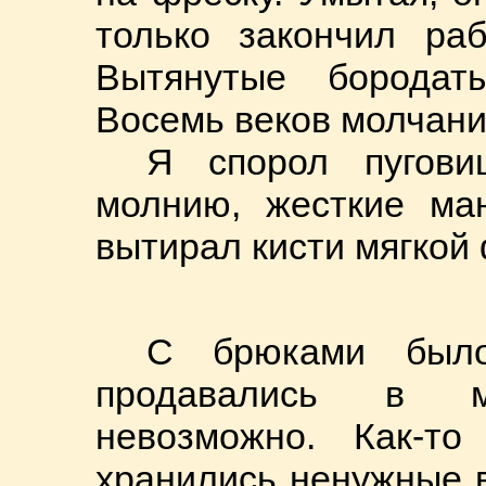
только закончил раб
Вытянутые бородат
Восемь веков молчани
Я спорол пугови
молнию, жесткие ма
вытирал кисти мягкой
С брюками было
продавались в м
невозможно. Как-т
хранились ненужные 