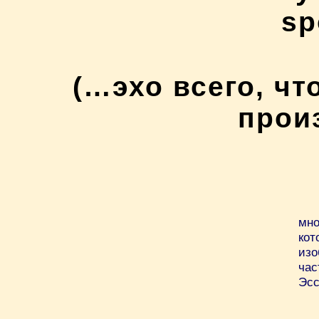
s
(…эхо всего, чт
произ
мно
ко
из
час
Эсс