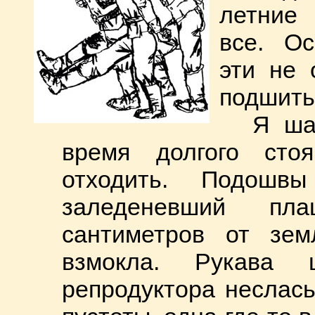
летние 
все. О
эти не 
подшить,
Я ша
время долгого стоя
отходить. Подошв
заледеневший пл
сантиметров от зем
взмокла. Рукава 
репродуктора неслась