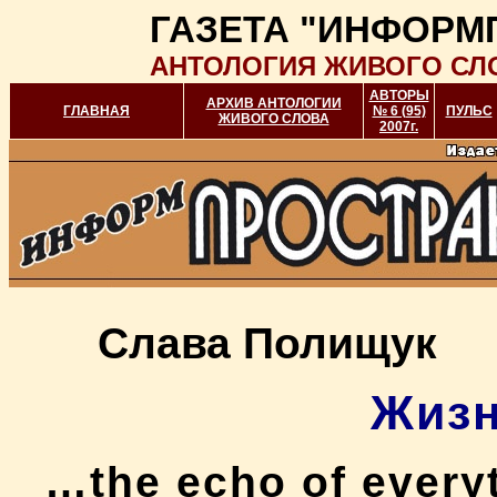
ГАЗЕТА "ИНФОРМ
АНТОЛОГИЯ ЖИВОГО СЛ
АВТОРЫ
АРХИВ АНТОЛОГИИ
ГЛАВНАЯ
№ 6 (95)
ПУЛЬС
ЖИВОГО СЛОВА
2007г.
Слава Полищук
Жизн
…the echo of everyt