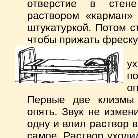
отверстие в стен
раствором «карман»
штукатуркой. Потом с
чтобы прижать фреску
у
п
о
Первые две клизмы 
опять. Звук не изме
одну и влил раствор в
самое. Раствор уходил