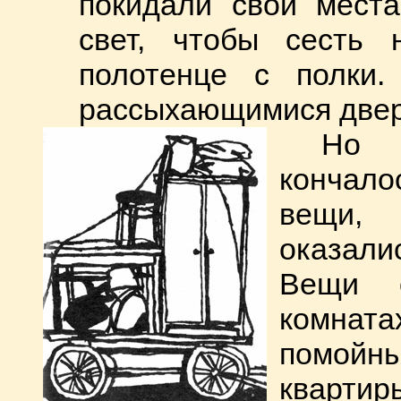
покидали свои мест
свет, чтобы сесть 
полотенце с полки
рассыхающимися две
Но 
кончал
вещи, 
оказали
Вещи о
комната
помойны
квартир