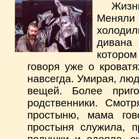
Жиз
Менял
холоди
дивана
котором
говоря уже о кроватя
навсегда. Умирая, лю
вещей. Более приг
родственники. Смотр
простыню, мама гов
простыня служила, п
подушки и одеяла, с