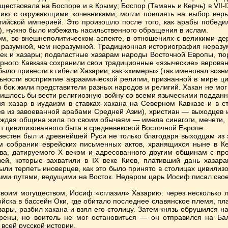
уществовала на Боспоре и в Крыму; Боспор (Тамань и Керчь) в VII-
ию с окружающими кочевниками, могли повлиять на выбор веры
ийской империей. Это произошло после того, как арабы победили
я), нужно было избежать насильственного обращения в ислам.
м, во внешнеполитическом аспекте, в отношениях с великими де
 разумной, чем неразумной. Традиционная историография неразум
ек и хазары; подвластные хазарам народы Восточной Европы, тю
рного Кавказа сохранили свои традиционные «языческие» верован
ыло привести к гибели Хазарии, как «химеры» (так именовал возни
ьности восприятие авраамической религии, признанной в мире ци
о бок жили представители разных народов и религий. Хакан не мог
ришлось бы вести религиозную войну со всеми языческими подданны
 хазар в иудаизм в ставках хакана на Северном Кавказе и в с
в из завоеванной арабами Средней Азии), христиан — выходцев и
аждая община жила по своим обычаям — имела синагоги, мечети, 
т цивилизованного быта в средневековой Восточной Европе.
вестен был и древнейшей Руси не только благодаря выходцам из 
м собрании еврейских письменных актов, хранящихся ныне в К
ва, датируемого X веком и адресованного другим общинам с пр
зей, которые захватили в IX веке Киев, плативший дань хазар
ыли терпеть иноверцев, как это было принято в столицах цивилиз
ыми путями, ведущими на Восток. Недаром царь Иосиф писал свое
воим могуществом, Иосиф «сглазил» Хазарию: через несколько л
ойска в бассейн Оки, где обитало последнее славянское племя, пл
азары, разбил хакана и взял его столицу. Затем князь обрушился
рены, но воитель не мог остановиться — он отправился на Ба
всей русской истории.