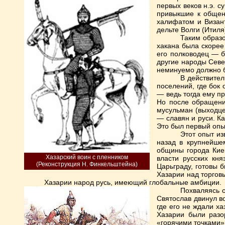
первых веков н.э. с
привыкшие к общен
халифатом и Визант
дельте Волги (Итил
Таким образо
хакана была скорее
его полководец — б
другие народы Севе
неминуемо должно б
В действител
поселений, где бок 
— ведь тогда ему п
Но после обращения
мусульман (выходце
— славян и руси. К
Это был первый опы
Этот опыт из
назад в крупнейше
общины города Кие
Хазарский воин с пленником
власти русских кня
(Реконструкция Н. Финкельштейна)
Царьграду, готовы б
Хазарии над торгов
Хазарии народ русь, имеющий глобальные амбиции.
Похваляясь с
Святослав двинул в
где его не ждали х
Хазарии были разо
«горячими точками» 