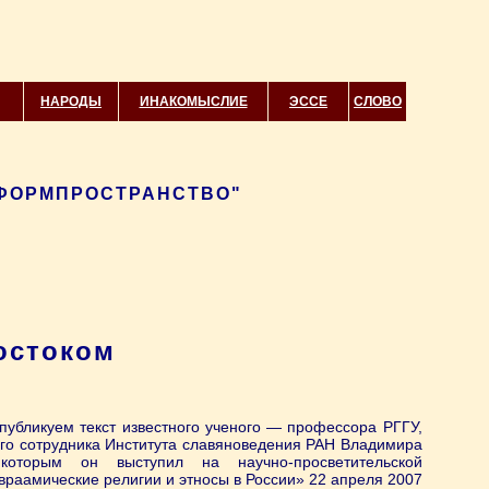
НАРОДЫ
ИНАКОМЫСЛИЕ
ЭССЕ
СЛОВО
ИНФОРМПРОСТРАНСТВО"
остоком
публикуем текст известного ученого — профессора РГГУ,
го сотрудника Института славяноведения РАН Владимира
которым он выступил на научно-просветительской
раамические религии и этносы в России» 22 апреля 2007