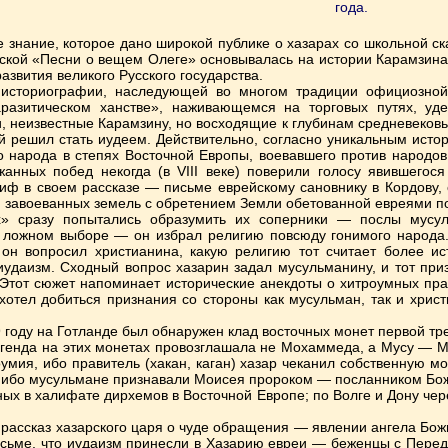
года.
 знание, которое дано широкой публике о хазарах со школьной ска
ской «Песни о вещем Олеге» основывалась на истории Карамзина,
развития великого Русского государства.
 историографии, наследующей во многом традиции официозной
аразитическом ханстве», наживающемся на торговых путях, уд
и, неизвестные Карамзину, но восходящие к глубинам средневеко
й решил стать иудеем. Действительно, согласно уникальным истор
о народа в степях Восточной Европы, воевавшего против народов
анных побед некогда (в VIII веке) поверили голосу явившегос
иф в своем рассказе — письме еврейскому сановнику в Кордову, 
 завоеванных земель с обретением Земли обетованной евреями по
» сразу попытались образумить их соперники — послы мусуль
о ложном выборе — он избрал религию повсюду гонимого народа
 он вопросил христианина, какую религию тот считает более и
иудаизм. Сходный вопрос хазарин задал мусульманину, и тот пр
 Этот сюжет напоминает исторические анекдоты о хитроумных пра
 хотел добиться признания со стороны как мусульман, так и хрис
9 году на Готланде был обнаружен клад восточных монет первой тре
егенда на этих монетах провозглашала не Мохаммеда, а Мусу — 
умия, ибо правитель (хакан, каган) хазар чеканил собственную м
ибо мусульмане признавали Моисея пророком — посланником Бож
ых в халифате дирхемов в Восточной Европе; по Волге и Дону чер
 рассказ хазарского царя о чуде обращения — явлении ангела Бож
сьме, что иудаизм принесли в Хазарию евреи — беженцы с Передн