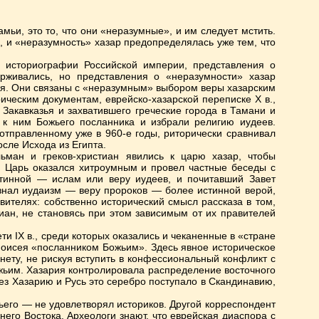
мьи, это то, что они «неразумные», и им следует мстить.
 и «неразумность» хазар предопределялась уже тем, что
 историографии Российской империи, представления о
ерживались, но представления о «неразумности» хазар
вья. Они связаны с «неразумным» выбором веры хазарским
ическим документам, еврейско-хазарской переписке Х в.,
 Закавказья и захватившего греческие города в Тамани и
я к ним Божьего посланника и избрали религию иудеев.
отправленному уже в 960-е годы, риторически сравнивал
сле Исхода из Египта.
ман и греков-христиан явились к царю хазар, чтобы
. Царь оказался хитроумным и провел частные беседы с
стинной — ислам или веру иудеев, и почитавший Завет
изнал иудаизм — веру пророков — более истинной верой,
вителях: собственно исторический смысл рассказа в том,
тиан, не становясь при этом зависимым от их правителей
ти IX в., среди которых оказались и чеканенные в «стране
Моисея «посланником Божьим». Здесь явное историческое
онету, не рискуя вступить в конфессиональный конфликт с
ьим. Хазария контролировала распределение восточного
ез Хазарию и Русь это серебро поступало в Скандинавию,
ьего — не удовлетворял историков. Другой корреспондент
его Востока. Археологи знают, что еврейская диаспора с