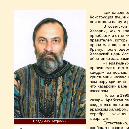
Единственное
Конструкция пушкин
они стояли на пути 
В советской
Хазарии, как о «п
приобрели и оттенк
правителем, которы
правители тюркског
Крыму, после одерж
Хазарский царь Иос
обретение хазарами
«Неразумных
предупредить его 
каждым из послов:
христианин назвал 
чем веру христиан.
что хазарский царь
вассалом.
Но вот в 199
хазар». Арабская л
свидетельство хитро
арабским халифом, 
серебра — чеканенн
к варягам.
Владимир Петрухин
Естественно,
сообщал в своем пи