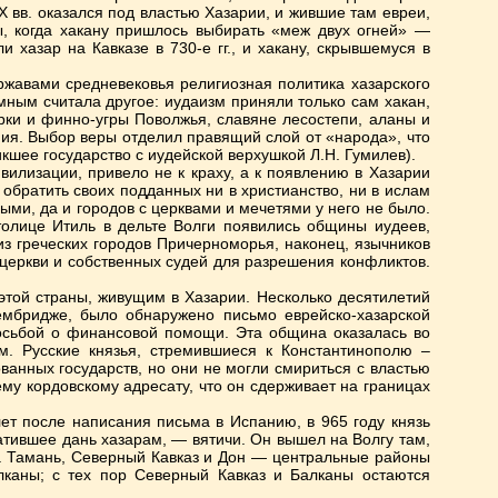
IX вв. оказался под властью Хазарии, и жившие там евреи,
, когда хакану пришлось выбирать «меж двух огней» —
 хазар на Кавказе в 730-е гг., и хакану, скрывшемуся в
ржавами средневековья религиозная политика хазарского
ным считала другое: иудаизм приняли только сам хакан,
рки и финно-угры Поволжья, славяне лесостепи, аланы и
ия. Выбор веры отделил правящий слой от «народа», что
кшее государство с иудейской верхушкой Л.Н. Гумилев).
вилизации, привело не к краху, а к появлению в Хазарии
 обратить своих подданных ни в христианство, ни в ислам
ми, да и городов с церквами и мечетями у него не было.
толице Итиль в дельте Волги появились общины иудеев,
з греческих городов Причерноморья, наконец, язычников
церкви и собственных судей для разрешения конфликтов.
этой страны, живущим в Хазарии. Несколько десятилетий
ембридже, было обнаружено письмо еврейско-хазарской
осьбой о финансовой помощи. Эта община оказалась во
ам. Русские князья, стремившиеся к Константинополю –
ованных государств, но они не могли смириться с властью
му кордовскому адресату, что он сдерживает на границах
ет после написания письма в Испанию, в 965 году князь
атившее дань хазарам, — вятичи. Он вышел на Волгу там,
 на Тамань, Северный Кавказ и Дон — центральные районы
лканы; с тех пор Северный Кавказ и Балканы остаются