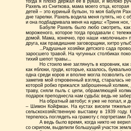
тогда я плохо держал ее в руках, и молоко р
Рахель из Сниткова, мама моего отца, которая
детей – это куриный бульон, то моя бабуля Рах
дне тарелки. Рахель водила меня гулять, но с 
и она подбадривала меня на идиш: «Тринк нох, 
Бабуле Рахель было любо смотреть, как
мороженого, которое тогда продавали с тележ
домой. Мама, конечно, про наши «молочные» п
друга, как правдишние заговорщики, хитро улыб
...Радушные хозяйки детского сада прово
заросшего травой. На чугунных столбиках поко
тихий шепот травы...
Но стоило мне заглянуть в коровник, как
как яблоки, груди, которые, казалось, букваль
одна среди коров и вполне могла позволить с
заметив мой откровенный взгляд, старалась не
которой робко прижался заброшенный холмик, 
траву, сняли пыль с цепи, обрамляющей холми
подарок преподнесла нам судьба: ведь не забер
На обратный автобус я уже не попал, и д
– Шимон Койфман. На кустах висели тяжелые 
сельскохозяйственную выставку в 1939 году.
терпелось поглядеть на грамоту с портретами Л
А ведь было время, когда никто не верил 
со скрипом, выделили большущий участок земли 