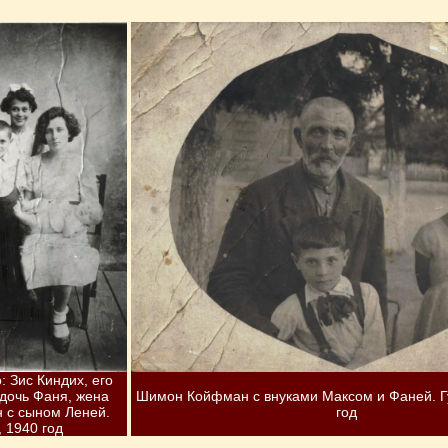
 Зис Киндих, его
 дочь Фаня, жена
Шимон Койфман с внуками Максом и Фаней. Г
 с сыном Леней.
год
 1940 год