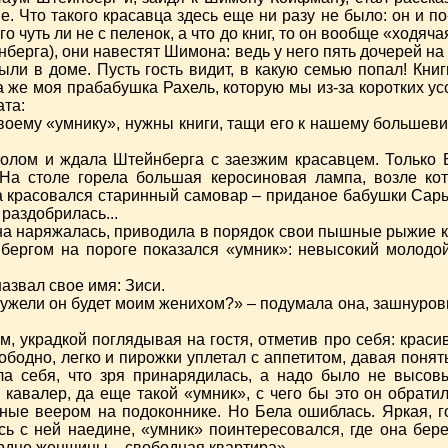
. Что такого красавца здесь еще ни разу не было: он и по-
его чуть ли не с пеленок, а что до книг, то он вообще «ходя
берга), они навестят Шимона: ведь у него пять дочерей на
ыли в доме. Пусть гость видит, в какую семью попал! Кни
да же моя прабабушка Рахель, которую мы из-за коротких 
ата:
воему «умнику», нужны книги, тащи его к нашему большевику
олом и ждала Штейнберга с заезжим красавцем. Только Б
 На столе горела большая керосиновая лампа, возле ко
красовался старинный самовар – приданое бабушки Сары.
раздобрилась...
на наряжалась, приводила в порядок свои пышные рыжие ку
нбергом на пороге показался «умник»: невысокий молодой
азвал свое имя: Зиси.
«Неужели он будет моим женихом?» – подумала она, зашнуро
м, украдкой поглядывая на гостя, отметив про себя: крас
бодно, легко и пирожки уплетал с аппетитом, давая понять,
ила себя, что зря принарядилась, а надо было не высов
 кавалер, да еще такой «умник», с чего бы это он обрати
нные веером на подоконнике. Но Бела ошиблась. Яркая, 
ь с ней наедине, «умник» поинтересовался, где она берет 
сердце женщины – свободная квартира».