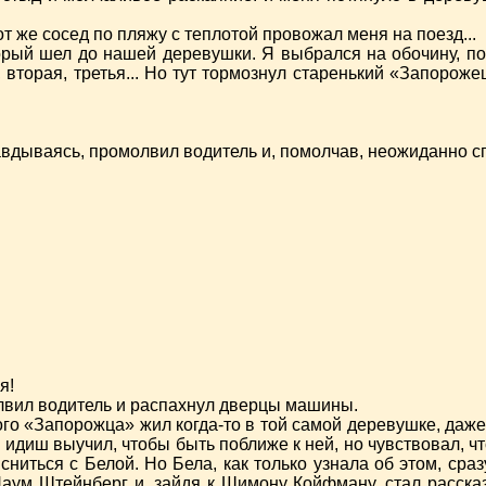
от же сосед по пляжу с теплотой провожал меня на поезд...
орый шел до нашей деревушки. Я выбрался на обочину, подн
вторая, третья... Но тут тормознул старенький «Запорожец
правдываясь, промолвил водитель и, помолчав, неожиданно с
я!
молвил водитель и распахнул дверцы машины.
того «Запорожца» жил когда-то в той самой деревушке, даж
идиш выучил, чтобы быть поближе к ней, но чувствовал, что
ниться с Белой. Но Бела, как только узнала об этом, сразу
аум Штейнберг и, зайдя к Шимону Койфману, стал рассказ