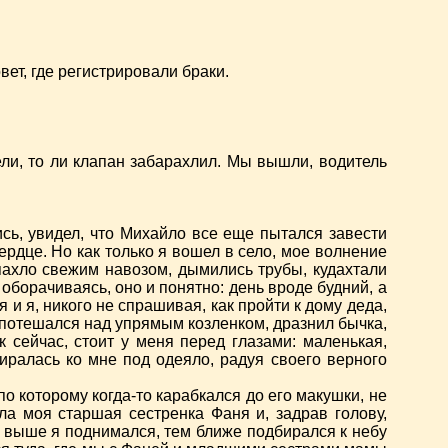
вет, где регистрировали браки.
ели, то ли клапан забарахлил. Мы вышли, водитель
сь, увидел, что Михайло все еще пытался завести
ердце. Но как только я вошел в село, мое волнение
пахло свежим навозом, дымились трубы, кудахтали
оборачиваясь, оно и понятно: день вроде будний, а
 и я, никого не спрашивая, как пройти к дому деда,
, потешался над упрямым козленком, дразнил бычка,
 сейчас, стоит у меня перед глазами: маленькая,
биралась ко мне под одеяло, радуя своего верного
о которому когда-то карабкался до его макушки, не
ла моя старшая сестренка Фаня и, задрав голову,
ем выше я поднимался, тем ближе подбирался к небу