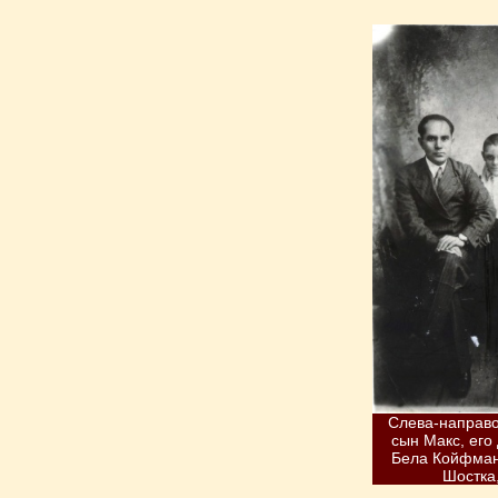
Слева-направо:
сын Макс, его
Бела Койфман
Шостка,