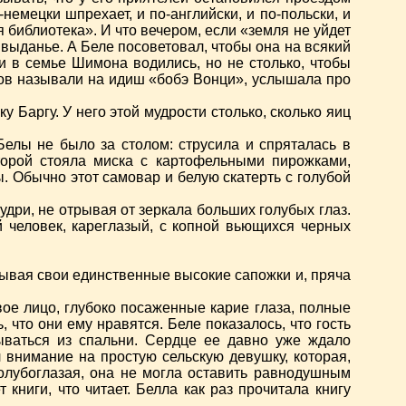
немецки шпрехает, и по-английски, и по-польски, и
чая библиотека». И что вечером, если «земля не уйдет
 выданье. А Беле посоветовал, чтобы она на всякий
ги в семье Шимона водились, но не столько, чтобы
усов называли на идиш «бобэ Вонци», услышала про
 Баргу. У него этой мудрости столько, сколько яиц
елы не было за столом: струсила и спряталась в
торой стояла миска с картофельными пирожками,
 Обычно этот самовар и белую скатерть с голубой
дри, не отрывая от зеркала больших голубых глаз.
 человек, кареглазый, с копной вьющихся черных
вывая свои единственные высокие сапожки и, пряча
ивое лицо, глубоко посаженные карие глаза, полные
 что они ему нравятся. Беле показалось, что гость
ываться из спальни. Сердце ее давно уже ждало
л внимание на простую сельскую девушку, которая,
голубоглазая, она не могла оставить равнодушным
книги, что читает. Белла как раз прочитала книгу