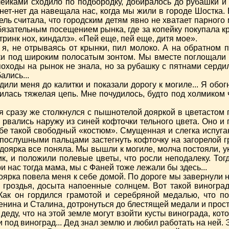
учейками сходило по подбородку, добиралось до рубашки 
 нет-нет да навещала нас, когда мы жили в городе Шостка.
ель считала, что городским детям явно не хватает парного 
обязательным посещением рынка, где за копейку покупала к
тринк нох, киндалэ». «Пей еще, пей еще, дитя мое».
 я, не отрываясь от крынки, пил молоко. А на обратном
ки под широким полосатым зонтом. Мы вместе поглощали 
оходы на рынок не знала, но за рубашку с пятнами сердил
ались...
дили меня до калитки и показали дорогу к могиле... Я обо
илась тяжелая цепь. Мне почудилось, будто под холмиком 
 я сразу же столкнулся с пышнотелой дояркой в цветастом п
но рвались наружу из синей кофточки тельного цвета. Оно 
ебе такой свободный «костюм». Смущенная и слегка испуга
послушными пальцами застегнуть кофточку на загорелой гру
доярка все поняла. Мы вышли к могиле, молча постояли, у
к, и положили полевые цветы, что росли неподалеку. Тогд
и нас тогда мама, мы с Фаней тоже лежали бы здесь...
оярка повела меня к себе домой. По дороге мы завернули н
гроздья, досыта напоенные солнцем. Вот такой виноград
 Как он гордился грамотой и серебряной медалью, что по
енина и Сталина, дотронуться до блестящей медали и прост
деду, что на этой земле могут взойти кусты винограда, кот
под виноград... Дед знал землю и любил работать на ней. Э