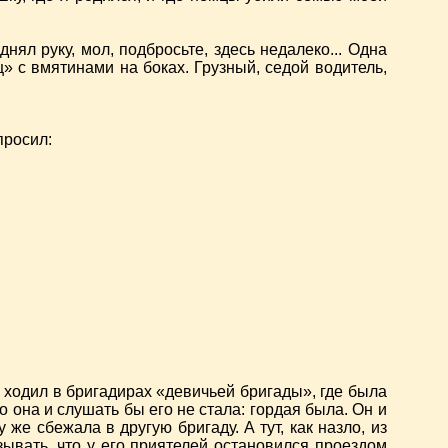
ял руку, мол, подбросьте, здесь недалеко... Одна
» с вмятинами на боках. Грузный, седой водитель,
просил:
е ходил в бригадирах «девичьей бригады», где была
 она и слушать бы его не стала: гордая была. Он и
 же сбежала в другую бригаду. А тут, как назло, из
ывать, что у его приятелей остановился проездом