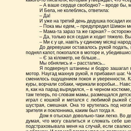
– А ваше сердце свободно? – вроде бы, м
И Бела, не колеблясь, ответила:
– Да!
И уже на третий день дедушка посадил их 
– Пока мы едем, – предупредил Шимон мо
– Мама-та зараз та же гарная? – осторож
– Да, только вся седая и ходит тяжело. В
– Ми є у це, навіть у єдиному місяці народ
До деревушки оставалось рукой подать, 
поднял капот, покопался в моторе и, убедившись
– Є за кілометр, не більше...
Мы обнялись и – расстались...
Я подвернул штанины и бодро зашагал п
мотор. Наугад махнув рукой, я прибавил шаг. 
сменилось ощущением покоя и уверенности. Ка
куры, ворчали собаки, чирикали воробьи... На
я, как на парад вырядился, – в черном костюме,
там теперь, по словам мамы, размещался детски
играл с кошкой и метался с любимой рыжей со
шустрая, смешная. Она то крутилась под ногам
зрителя и поклонника, каким был тогда я.
Дом я отыскал довольно-таки легко. Во д
думая, что могу свалиться и сломать себе ше
подстраховывала меня на случай, если свалюсь