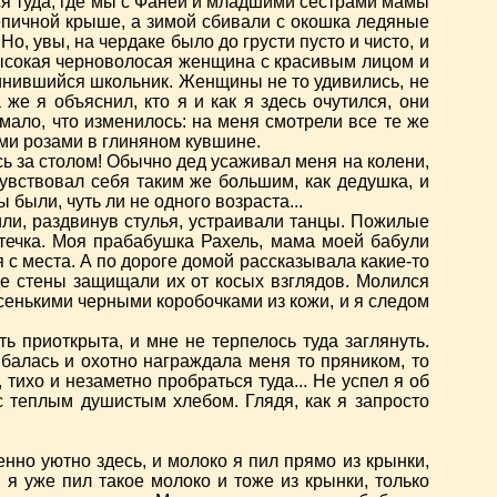
ься туда, где мы с Фаней и младшими сестрами мамы
репичной крыше, а зимой сбивали с окошка ледяные
о, увы, на чердаке было до грусти пусто и чисто, и
невысокая черноволосая женщина с красивым лицом и
овинившийся школьник. Женщины не то удивились, не
же я объяснил, кто я и как я здесь очутился, они
мало, что изменилось: на меня смотрели все те же
ными розами в глиняном кувшине.
сь за столом! Обычно дед усаживал меня на колени,
увствовал себя таким же большим, как дедушка, и
были, чуть ли не одного возраста...
или, раздвинув стулья, устраивали танцы. Пожилые
естечка. Моя прабабушка Рахель, мама моей бабули
 с места. А по дороге домой рассказывала какие-то
де стены защищали их от косых взглядов. Молился
енькими черными коробочками из кожи, и я следом
ть приоткрыта, и мне не терпелось туда заглянуть.
ыбалась и охотно награждала меня то пряником, то
тихо и незаметно пробраться туда... Не успел я об
с теплым душистым хлебом. Глядя, как я запросто
енно уютно здесь, и молоко я пил прямо из крынки,
 я уже пил такое молоко и тоже из крынки, только