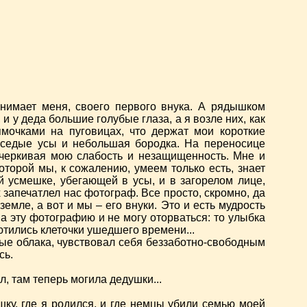
нимает меня, своего первого внука. А рядышком
и у деда большие голубые глаза, а я возле них, как
мочками на пуговицах, что держат мои короткие
, седые усы и небольшая бородка. На переносице
дчеркивая мою слабость и незащищенность. Мне и
оторой мы, к сожалению, умеем только есть, знает
ой усмешке, убегающей в усы, и в загорелом лице,
 запечатлел нас фотограф. Все просто, скромно, да
земле, а вот и мы – его внуки. Это и есть мудрость
а эту фотографию и не могу оторваться: то улыбка
ютились клеточки ушедшего времени...
тые облака, чувствовал себя беззаботно-свободным
сь.
л, там теперь могила дедушки...
ку, где я родился, и где немцы убили семью моей