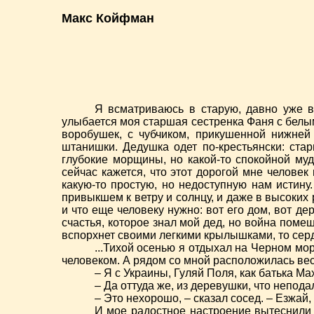
Макс Койфман
Я всматриваюсь в старую, давно уже 
улыбается моя старшая сестренка Фаня с белым б
воробушек, с чубчиком, прикушенной нижней
штанишки. Дедушка одет по-крестьянски: ста
глубокие морщины, но какой-то спокойной му
сейчас кажется, что этот дорогой мне челове
какую-то простую, но недоступную нам истину
привыкшем к ветру и солнцу, и даже в высоких
и что еще человеку нужно: вот его дом, вот дер
счастья, которое знал мой дед, но война поме
вспорхнет своими легкими крылышками, то сердц
...Тихой осенью я отдыхал на Черном мо
человеком. А рядом со мной расположилась вес
– Я с Украины, Гуляй Поля, как батька Ма
– Да оттуда же, из деревушки, что непода
– Это нехорошо, – сказал сосед. – Езжай, 
И мое радостное настроение вытеснили 