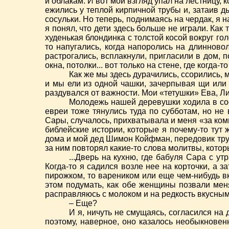
и облакам. И вот мой взгляд упал на лестницу,
ежились у теплой кирпичной трубы и, затаив 
сосульки. Но теперь, поднимаясь на чердак, я н
я понял, что дети здесь больше не играли. Ка
худенькая блондинка с толстой косой вокруг го
то напугались, когда напоролись на длинновол
растрогались, всплакнули, пригласили в дом, 
окна, потолки... вот только на стене, где когд
Как же мы здесь дурачились, ссорились, 
и мы ели из одной чашки, зачерпывая щи или 
раздувался от важности. Мои «тетушки» Ева, Ли
Молодежь нашей деревушки ходила в сосе
евреи тоже тянулись туда по субботам, но не
Сары, случалось, прихватывала и меня «за комп
библейские истории, которые я почему-то тут
дома и мой дед Шимон Койфман, передовик тру
за ним повторял какие-то слова молитвы, которы
...Дверь на кухню, где бабуля Сара с ут
Когда-то я садился возле нее на корточки, а 
пирожком, то вареником или еще чем-нибудь вк
этом подумать, как обе женщины позвали меня
расправляюсь с молоком и на редкость вкусны
– Еще?
И я, ничуть не смущаясь, согласился на 
поэтому, наверное, оно казалось необыкновенн