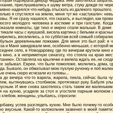
 которая подпирала дверцу чердака. Мне захотелось забрат
дыхание, прислушивались к шуму ветра, стуку дождя по че
аивно надеялся что-нибудь отыскать из далекого прошлого. Н
к только я спустился на землю, меня тут же «застукали»: 
ловы. Я не сразу нашелся, что сказать, и выглядел, как пр
осого молодого человека в костюме и при галстуке. Когда 
показали комнаты, где тихо и мирно спали малыши. В доме 
а-то тикали часы с кукушкой, висела картина с белыми и крас
мирились, веселились, а по субботам всей семьей собирали
бульон деревянными ложками. Для меня это был рай: я ч
за и Маня завидовали мне, особенно меньшая, с которой мы 
днее село, в Новодаровку, где по вечерам крутили кино 
 в кино, а в неприметную синагогу, что стояла на краю м
анию». Оставляла на крылечке и велела ждать ее, не сходя
 же забывал. Евреи, что были помоложе, молились дома, г
да. Бывало, он обматывал мою пухлую ручонку и лоб малюс
е очень скоро исчезали из головы...
ра до вечера что-то варила, жарила, пекла, сейчас была чу
затем, вытянувшись столбиком, протягивал руку. Бабуля ул
усным. И мне снова захотелось стать таким же маленьким, 
 на кухню, усадили за стол и угостили парным молоком 
м хлебом, женщины, улыбаясь, спросили:
добавку, успев разглядеть кухню. Мне было почему-то особ
о вкусным. Какой-то колокольчик зазвенел в моей памяти: