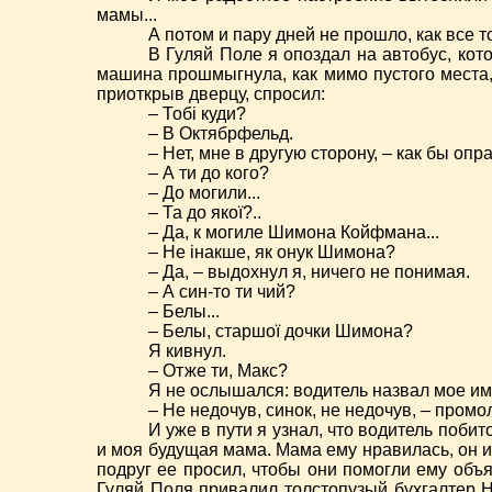
мамы...
А потом и пару дней не прошло, как все т
В Гуляй Поле я опоздал на автобус, кот
машина прошмыгнула, как мимо пустого места, 
приоткрыв дверцу, спросил:
– Тобі куди?
– В Октябрфельд.
– Нет, мне в другую сторону, – как бы о
– А ти до кого?
– До могили...
– Та до якої?..
– Да, к могиле Шимона Койфмана...
– Не інакше, як онук Шимона?
– Да, – выдохнул я, ничего не понимая.
– А син-то ти чий?
– Белы...
– Белы, старшої дочки Шимона?
Я кивнул.
– Отже ти, Макс?
Я не ослышался: водитель назвал мое им
– Не недочув, синок, не недочув, – про
И уже в пути я узнал, что водитель поби
и моя будущая мама. Мама ему нравилась, он и 
подруг ее просил, чтобы они помогли ему объяс
Гуляй Поля привалил толстопузый бухгалтер Н