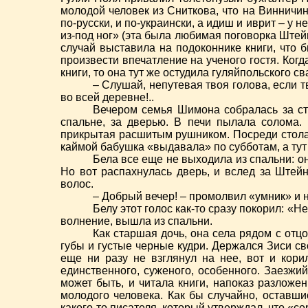
молодой человек из Сниткова, что на Винничине
по-русски, и по-украински, а идиш и иврит – у н
из-под ног» (эта была любимая поговорка Штейн
случай выставила на подоконнике книги, что б
произвести впечатление на ученого гостя. Ког
книги, то она тут же остудила гуляйпольского св
– Слушай, непутевая твоя голова, если т
во всей деревне!..
Вечером семья Шимона собралась за ст
спальне, за дверью. В печи пылала солома.
прикрытая расшитым рушником. Посреди стола 
каймой бабушка «выдавала» по субботам, а тут 
Бела все еще не выходила из спальни: о
Но вот распахнулась дверь, и вслед за Штей
волос.
– Добрый вечер! – промолвил «умник» и н
Белу этот голос как-то сразу покорил: 
волнение, вышла из спальни.
Как старшая дочь, она села рядом с отцо
губы и густые черные кудри. Держался Зиси сво
еще ни разу не взглянул на нее, вот и кор
единственного, суженого, особенного. Заезжий
может быть, и читала книги, напоказ разложе
молодого человека. Как бы случайно, оставшис
какого-то писателя, который утверждал, что «