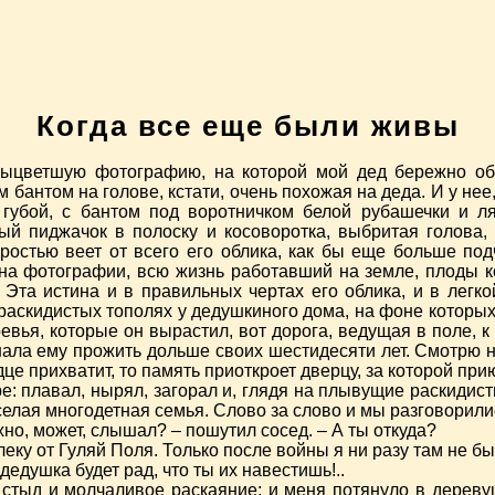
Когда все еще были живы
выцветшую фотографию, на которой мой дед бережно об
антом на голове, кстати, очень похожая на деда. И у нее, 
 губой, с бантом под воротничком белой рубашечки и ля
рый пиджачок в полоску и косоворотка, выбритая голова
дростью веет от всего его облика, как бы еще больше по
к на фотографии, всю жизнь работавший на земле, плоды к
. Эта истина и в правильных чертах его облика, и в легк
 раскидистых тополях у дедушкиного дома, на фоне которых
евья, которые он вырастил, вот дорога, ведущая в поле, к 
шала ему прожить дольше своих шестидесяти лет. Смотрю н
е прихватит, то память приоткроет дверцу, за которой при
ре: плавал, нырял, загорал и, глядя на плывущие раскидис
елая многодетная семья. Слово за слово и мы разговорили
хно, может, слышал? – пошутил сосед. – А ты откуда?
леку от Гуляй Поля. Только после войны я ни разу там не бы
дедушка будет рад, что ты их навестишь!..
стыд и молчаливое раскаяние: и меня потянуло в деревуш