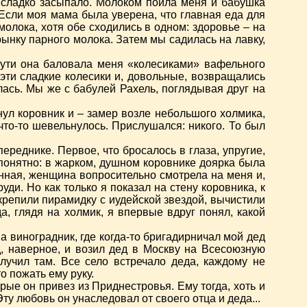
и сладко засыпало. Молоком поила меня и бабушка
 Если моя мама была уверена, что главная еда для
молока, хотя обе сходились в одном: здоровье – на
рынку парного молока. Затем мы садилась на лавку,
 пути она баловала меня «колесиками» вафельного
эти сладкие колесики и, довольные, возвращались
ась. Мы же с бабулей Рахель, поглядывая друг на
гнул коровник и – замер возле небольшого холмика,
что-то шевельнулось. Прислушался: никого. То был
ереднике. Первое, что бросалось в глаза, упругие,
и понятно: в жарком, душном коровнике доярка была
нная, женщина вопросительно смотрела на меня и,
ди. Но как только я показал на стену коровника, к
крепили пирамидку с иудейской звездой, вычистили
а, глядя на холмик, я впервые вдруг понял, какой
а виноградник, где когда-то бригадирничал мой дед
, наверное, и возил дед в Москву на Всесоюзную
лучил там. Все село встречало деда, каждому не
о пожать ему руку.
орые он привез из Приднестровья. Ему тогда, хоть и
ту любовь он унаследовал от своего отца и деда...