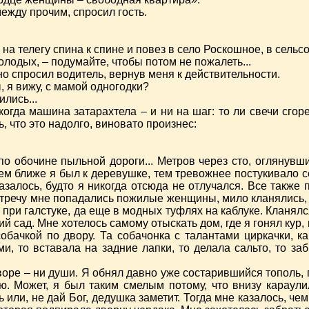
ежду прочим, спросил гость.
на телегу спина к спине и повез в село Роскошное, в сельсо
лодых, – подумайте, чтобы потом не пожалеть...
но спросил водитель, вернув меня к действительности.
ы, я вижу, с мамой одногодки?
ились...
когда машина затарахтела – и ни на шаг: то ли свечи сгор
, что это надолго, виновато произнес:
о обочине пыльной дороги... Метров через сто, оглянувши
Чем ближе я был к деревушке, тем тревожнее постукивало с
залось, будто я никогда отсюда не отлучался. Все также 
встречу мне попадались пожилые женщины, мило кланялись, 
 при галстуке, да еще в модных туфлях на каблуке. Кланялся
й сад. Мне хотелось самому отыскать дом, где я гонял кур
бачкой по двору. Та собачонка с талантами циркачки, как
и, то вставала на задние лапки, то делала сальто, то за
воре – ни души. Я обнял давно уже состарившийся тополь, п
ю. Может, я был таким смелым потому, что внизу караули
 или, не дай Бог, дедушка заметит. Тогда мне казалось, ч