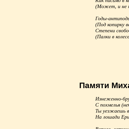
Как письмо в 
(Может, и не
Годы-антипод
(Под копирку 
Степени своб
(Палки в колес
Памяти Мих
Изнеженно-бр
С похмелья (н
Ты уезжаешь в
На лошади Ер
Вернее, летиш