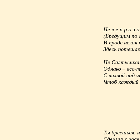
Не л е п р о з
(Бредущим по 
И вроде некая
Здесь потешае
Не Салтычиха
Однако – все-т
С лихвой над 
Чтоб каждый 
Ты бреешься, н
Сдвигая к нос