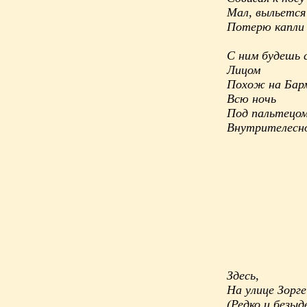
Мал, выльется 
Потерю капли
С ним будешь 
Лицом
Похож на Бар
Всю ночь
Под пальтецо
Внутрителесн
Здесь,
На улице Зорге
(Редко и безыд