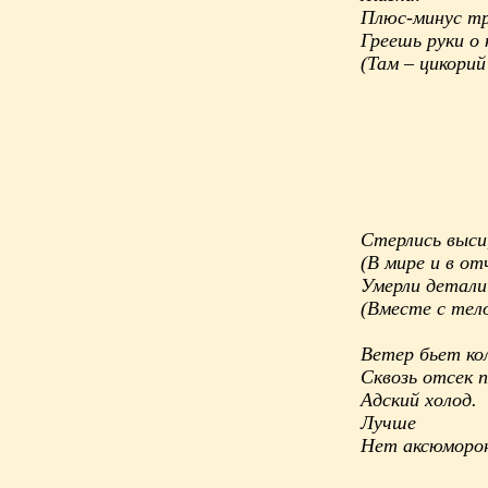
Плюс-минус т
Греешь руки о
(Там – цикори
Стерлись выси
(В мире и в о
Умерли детали
(Вместе с те
Ветер бьет ко
Сквозь отсек 
Адский холод.
Лучше
Нет аксюморон