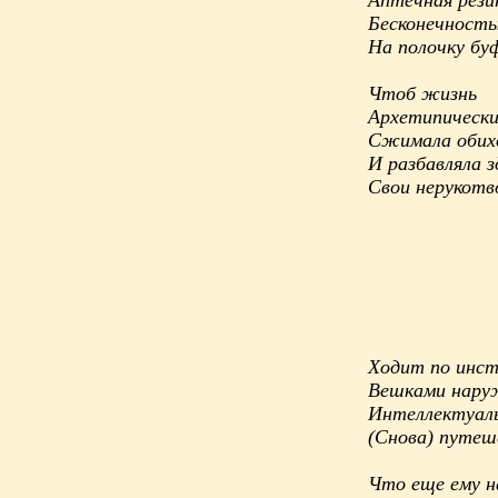
Бесконечность
На полочку бу
Чтоб жизнь
Архетипически
Сжимала обих
И разбавляла 
Свои нерукот
Ходит по инст
Вешками нару
Интеллектуал
(Снова) путеш
Что еще ему н