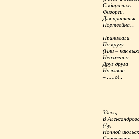
Собирались
Физорги.
Для принятья
Портвейна…
Принимали.
По кругу
(Или – как вых
Неизменно
Друг друга
Называя:
– .....о!..
Здесь,
В Александров
(Ау,
Ночной июльски
Справляешь