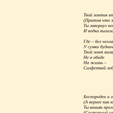
Твой зонтик в
(Притом что э
Ты завернул не
И водка вылил
Где – без чехл
У сумки будни
Твой зонт вал
Не в обиде
На жизнь –
Салфеткой ло
Беспороден и г
(А вернее как
Ты коньяк про
(Состоящий из