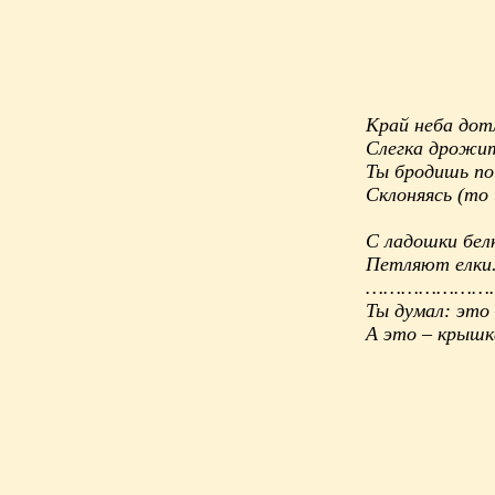
Край неба дот
Слегка дрожит
Ты бродишь по
Склоняясь (то
С ладошки бел
Петляют елки
…………………
Ты думал: это
А это – крышк