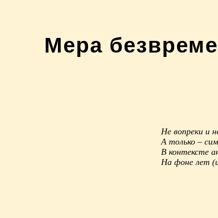
Мера безвреме
Не вопреки и н
А только – си
В контексте а
На фоне лет (