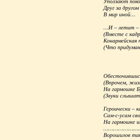
Уползают поко
Друг за другом
В мир иной…
…И – летит – 
(Вместе с кадр
Конармейская 
(Что придума
Обесточившись
(Впрочем, жиз
На гармошке Б
(Звуки слышат
Героически – к
Сам-с-усам сво
На гармошке 
…………………
Ворошилов тан