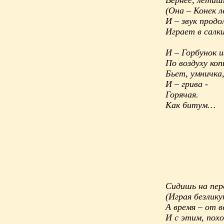
(Она – Конек 
И – звук прод
Играет в салк
И – Горбунок и
По воздуху ко
Бьет, умничка
И – грива -
Горячая.
Как битум…
Сидишь на пер
(Играя безлик
А время – от в
И с этим, пох