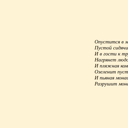
Опустится в м
Пустой сидячи
И в гости к т
Нагрянет люд
И пляжная ко
Озеленит пуст
И пьяная мона
Разрушит мо