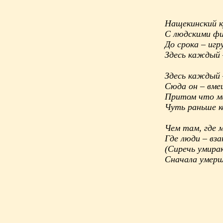
Нащекинский к
С людскими фи
До срока – иг
Здесь каждый 
Здесь каждый –
Сюда он – вме
Притом что ми
Чуть раньше к
Чем там, где 
Где люди – вз
(Сиречь умира
Сначала умер