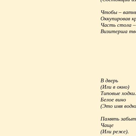
Чтобы – ватны
Оккупировав к
Часть стола – 
Визитерша тв
В дверь
(Или в окно)
Типовые ходки
Белое вино
(Это имя водк
Память забыт
Чаще
(Или реже).