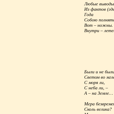
Любые выводы
Из фактов (где
Года
Собою полнят
Вот – ножны.
Внутри – лете
Были и не был
Светом во мгл
С моря ли,
С неба ли, –
А – на Земле…
Мера безвреме
Сколь велика?