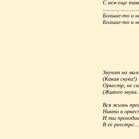
С кем еще тако
…………………
Больше-то и н
Больше-то и 
Звучит на мал
(Какая скука!) 
Оркестр, не с
(Живого звука
Вся жизнь пре
Никто в оркес
И ты проходиш
В ее реестре…