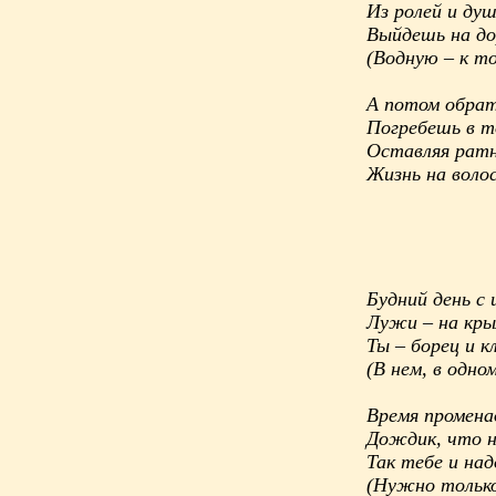
Из ролей и душ
Выйдешь на д
(Водную – к 
А потом обра
Погребешь в т
Оставляя рат
Жизнь на воло
Будний день с 
Лужи – на кр
Ты – борец и к
(В нем, в одно
Время промена
Дождик, что
Так тебе и над
(Нужно тольк