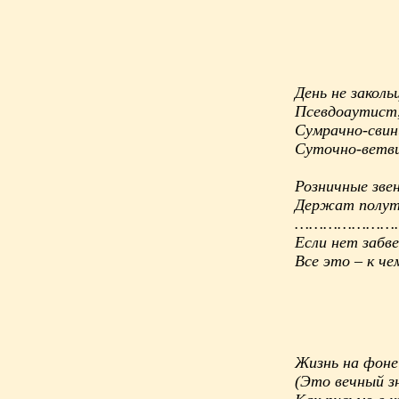
День не заколь
Псевдоаутист,
Сумрачно-свин
Суточно-вет
Розничные зве
Держат полу
…………………
Если нет забве
Все это – к че
Жизнь на фоне
(Это вечный з