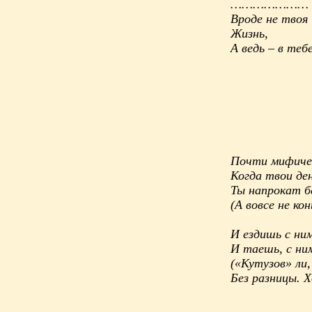
…………………
Вроде не твоя
Жизнь,
А ведь – в те
Почти мифичес
Когда твои ден
Ты напрокат б
(А вовсе не ко
И ездишь с ним
И таешь, с ни
(«Кутузов» ли,
Без разницы. 