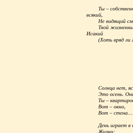
Ты – собственн
всякий,
Не видящий см
Твой жизненны
Исакий
(Хоть вряд ли
Солнца нет, яс
Это осень. О
Ты – квартиро
Вот – окно,
Вот – стена…
День играет в
Жизни: