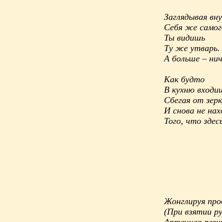
Заглядывая вн
Себя же самого
Ты видишь
Ту же утварь.
А больше – нич
Как будто
В кухню входи
Сбегая от зерк
И снова не на
Того, что здес
Жонглируя про
(При взятии р
Аптечная рези