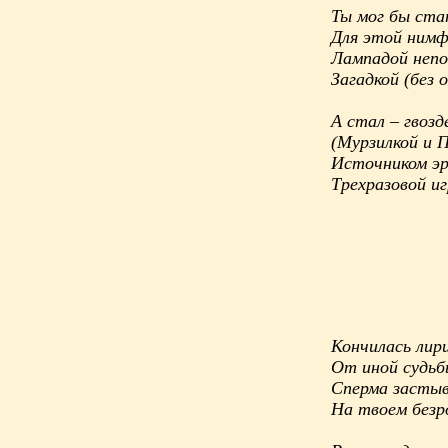
Ты мог бы ст
Для этой нимф
Лампадой неп
Загадкой (без
А стал – гвозд
(Мурзилкой и 
Источником эр
Трехразовой и
Кончилась лири
От иной судьб
Сперма застыв
На твоем без