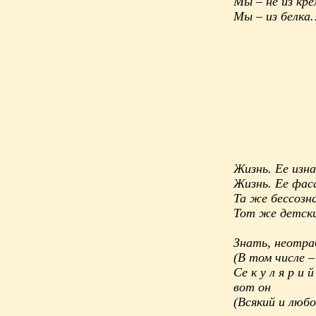
Мы – не из кре
Мы – из белка
Жизнь. Ее изна
Жизнь. Ее фас
Та же бессозна
Тот же детск
Знать, неотр
(В том числе –
Се к у л я р и й
вот он
(Всякий и люб