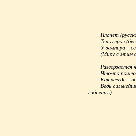
Плачет (русска
Тень героя (б
У вампира – с
(Миру с этим 
Разверзается н
Что-то пошлое
Как всегда – 
Ведь сильнейш
гибнет…)