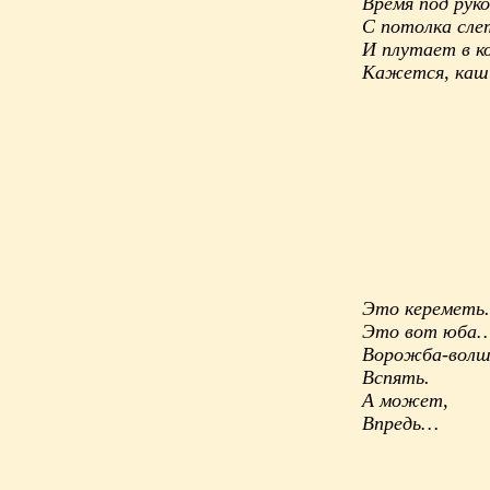
Время под руко
С потолка сле
И плутает в к
Кажется, каш
Это кереметь.
Это вот юба
Ворожба-волш
Вспять.
А может,
Впредь…