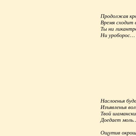
Продолжая кро
Время сходит 
Ты ни ликантр
Ни уроборос…
Наслоенья буде
Изъявленья во
Твой шамански
Доедает моль
Ощутив окрош