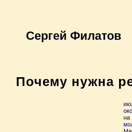
Сергей Филатов
Почему нужна р
ию
ок
на
мо
Ма