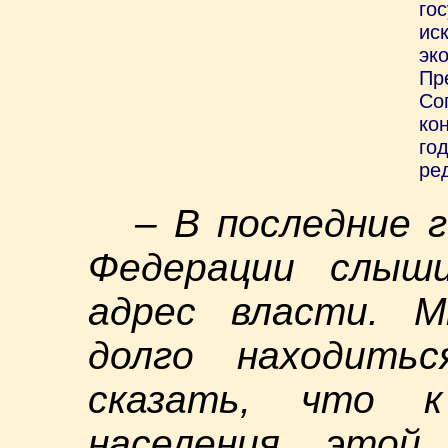
го
ис
эк
Пр
Со
ко
го
ре
– В последние 
Федерации слыш
адрес власти. М
долго находить
сказать, что к
населения этой