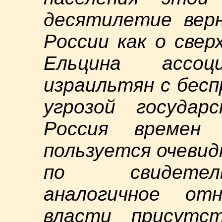
десятилетие верн
России как о свер
Ельцина ассоц
израильтян с бесп
угрозой государ
Россия времен 
пользуется очеви
по свидетель
аналогичное от
власти присутс