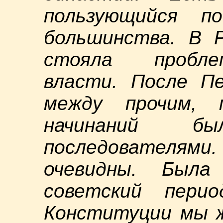
пользующийся п
большинства. В Р
стояла пробле
власти. После Пе
между прочим, 
начинаний был
последовател
очевидны. Был
советский пери
Конституции мы ж