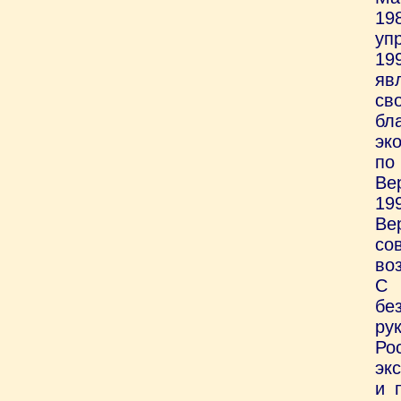
19
уп
19
яв
св
бл
эк
по
Ве
19
Ве
со
во
С 
бе
ру
Ро
эк
и 