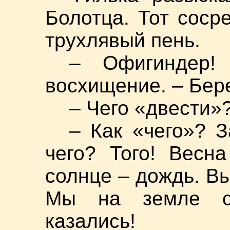
Болотца. Тот соср
трухлявый пень.
– Офигиндер!
восхищение. – Бере
– Чего «двести»?
– Как «чего»? 
чего? Того! Весн
солнце – дождь. Вы
Мы на земле с
казались!