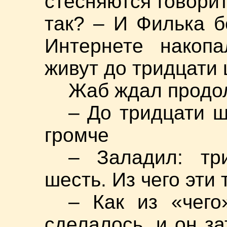
стесняются говори
так? – И Филька б
Интернете накоп
живут до тридцати 
Жаб ждал продо
– До тридцати ш
громче
– Заладил: тр
шесть. Из чего эти
– Как из «чег
сделалось, и он за