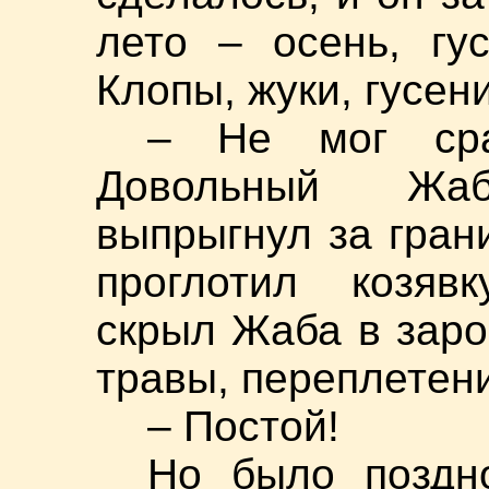
лето – осень, гу
Клопы, жуки, гусен
– Не мог сра
Довольный Жаб
выпрыгнул за гран
проглотил козяв
скрыл Жаба в заро
травы, переплетен
– Постой!
Но было поздн