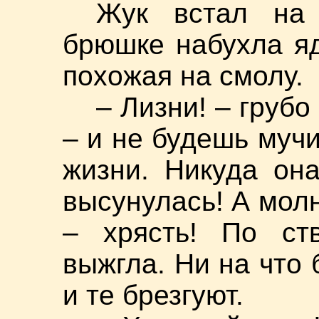
Жук встал на 
брюшке набухла яд
похожая на смолу.
– Лизни! – груб
– и не будешь муч
жизни. Никуда он
высунулась! А молн
– хрясть! По ст
выжгла. Ни на что 
и те брезгуют.