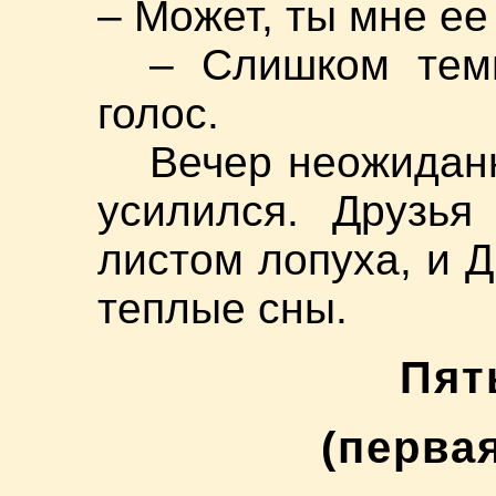
– Может, ты мне е
– Слишком тем
голос.
Вечер неожиданн
усилился. Друзья
листом лопуха, и 
теплые сны.
Пят
(перва