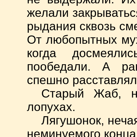
желали закрыватьс
рыдания сквозь сме
От любопытных мух
когда досмеяли
пообедали. А ра
спешно расставлял
Старый Жаб, н
лопухах.
Лягушонок, неча
неминуемого конца