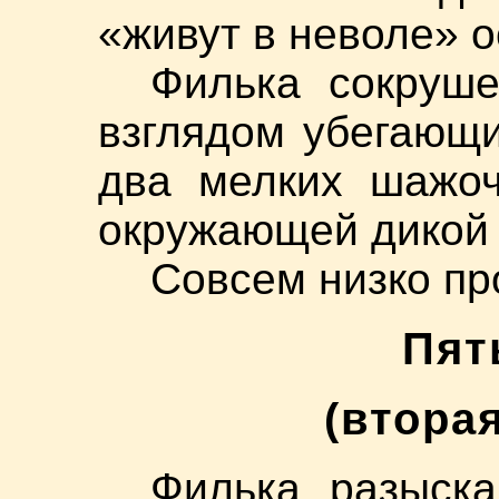
«живут в неволе» о
Филька сокруше
взглядом убегающи
два мелких шажоч
окружающей дикой 
Совсем низко пр
Пят
(втора
Филька разыск