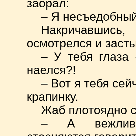
заорал:
– Я несъедобный
Накричавшис
осмотрелся и заст
– У тебя глаза 
наелся?!
– Вот я тебя сей
крапинку.
Жаб плотоядно с
– А вежлив