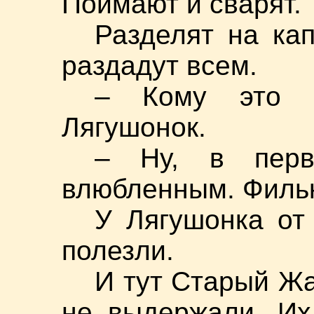
Поймают и сварят.
Разделят на кап
раздадут всем.
– Кому это 
Лягушонок.
– Ну, в перв
влюбленным. Фильк
У Лягушонка от
полезли.
И тут Старый Жа
не выдержали. Их