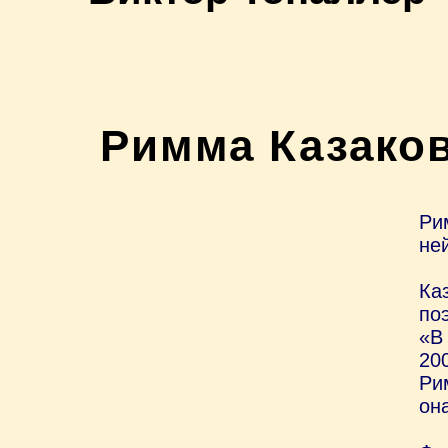
Римма Казаков
Ри
не
Ка
по
«В
20
Ри
она