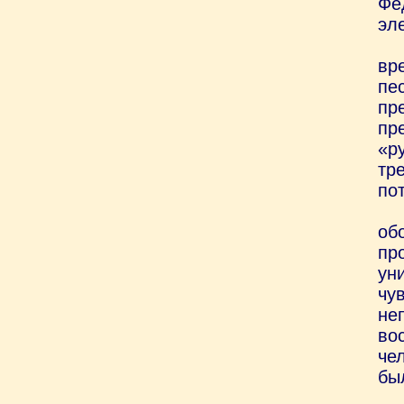
Фе
эл
вр
пе
пр
пр
«р
тр
по
об
пр
ун
чу
не
во
че
бы