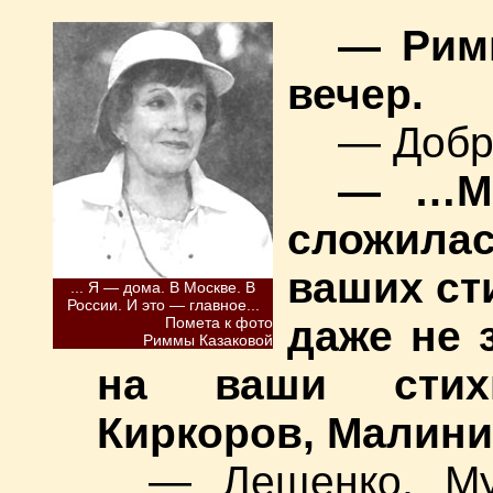
— Рим
вечер.
— Добр
— …Мо
сложилас
ваших ст
... Я — дома. В Москве. В
Роcсии. И это — главное...
даже не 
Помета к фото
Риммы Казаковой
на ваши стихи
Киркоров, Малини
— Лещенко, Му