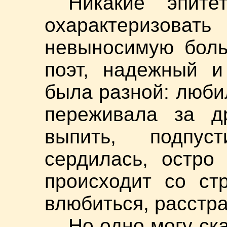
Никакие эпите
охарактеризоват
невыносимую боль
поэт, надежный и
была разной: люби
переживала за др
выпить, подпус
сердилась, остро
происходит со ст
влюбиться, расстр
Но одно могу ска