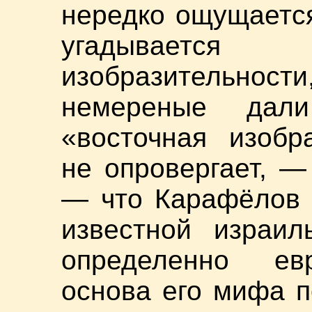
нередко ощущается
угадывается
изобразительност
немереные дали
«восточная изобр
не опровергает, —
— что Карафёлов 
известной израил
определенно евр
основа его мифа п