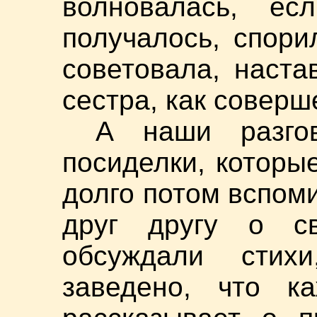
волновалась, е
получалось, спори
советовала, наста
сестра, как соверш
А наши разго
посиделки, которы
долго потом вспом
друг другу о с
обсуждали стих
заведено, что к