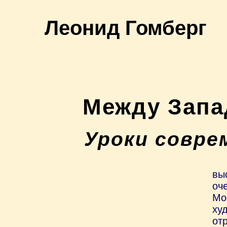
Леонид Гомберг
Между Запа
Уроки совре
вы
оч
Мо
ху
от