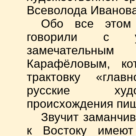
Всеволода Иванов
Обо все этом
говорили с уч
замечательным
Карафёловым, ко
трактовку «глав
русские худо
происхождения пиш
Звучит заманчи
к Востоку имеют