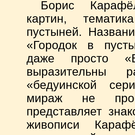
Борис Карафё
картин, темати
пустыней. Названи
«Городок в пусты
даже просто «
выразительны 
«бедуинской сер
мираж не прос
представляет зна
живописи Караф